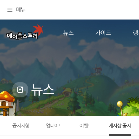
메뉴
뉴스
가이드
랭
공지사항
게임정보
월드
업데이트
직업소개
컨텐츠
이벤트
확률형 아이템
캐시샵 공지
NEXON NOW
뉴스
메이플 알림판
추가정보
with maple
공지사항
업데이트
이벤트
캐시샵 공지