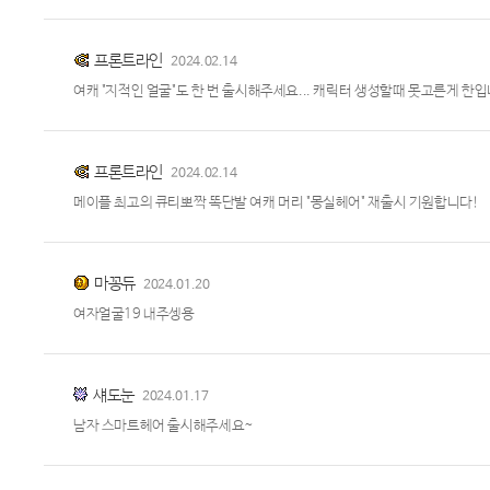
프론트라인
2024.02.14
여캐 "지적인 얼굴"도 한 번 출시해주세요... 캐릭터 생성할때 못고른게 한입
프론트라인
2024.02.14
메이플 최고의 큐티뽀짝 똑단발 여캐 머리 "몽실헤어" 재출시 기원합니다!
마꽁듀
2024.01.20
여자얼굴19 내주셍용
섀도눈
2024.01.17
남자 스마트헤어 출시해주세요~