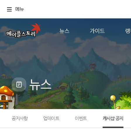
메뉴
뉴스
가이드
랭
공지사항
게임정보
월드
업데이트
직업소개
컨텐츠
이벤트
확률형 아이템
캐시샵 공지
NEXON NOW
뉴스
메이플 알림판
추가정보
with maple
공지사항
업데이트
이벤트
캐시샵 공지