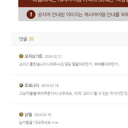
댓글
38
모찌요거트
2024.02.21
초이스 쿨찼습니다 나와주시죠 딩딩 얼굴이라던가.. 삐삐롱이라던가..
트로나다
2024.02.18
그냥 마을별 헤어쿠폰 다시 내주세요.. 이제 ‘초이스’할 수 있는 게 이거만
삵옐
2024.02.16
남자얼굴 15내주세요 ㅈㅂ