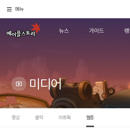
메뉴
뉴스
가이드
랭
공지사항
게임정보
월드
업데이트
직업소개
컨텐츠
이벤트
확률형 아이템
캐시샵 공지
NEXON NOW
미디어
메이플 알림판
추가정보
with maple
영상
음악
아트웍
웹툰