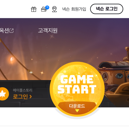
N
OFF
넥슨 로그인
넥슨 회원가입
 옥션
고객지원
옥션
다운로드
도움말/1:1문의
버그악용/불법프로그램 신고
게임 접근성