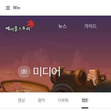
메뉴
뉴스
가이드
공지사항
게임정보
업데이트
직업소개
이벤트
확률형 아이템
캐시샵 공지
NEXON NOW
미디어
메이플 알림판
추가정보
with maple
영상
음악
아트웍
웹툰