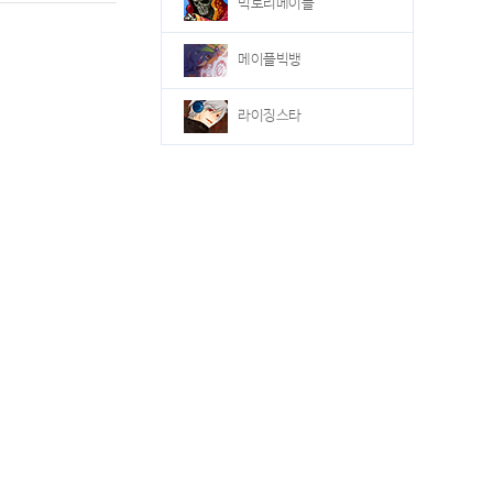
빅토리메이플
메이플빅뱅
라이징스타