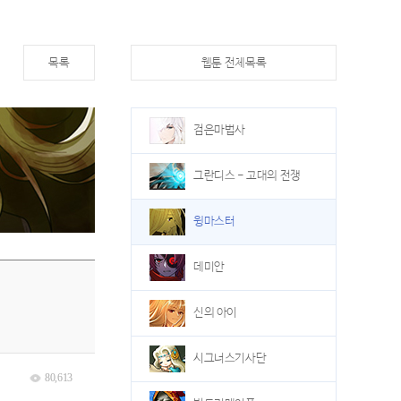
목록
웹툰 전체목록
검은마법사
그란디스 - 고대의 전쟁
윙마스터
데미안
신의 아이
시그너스기사단
80,613