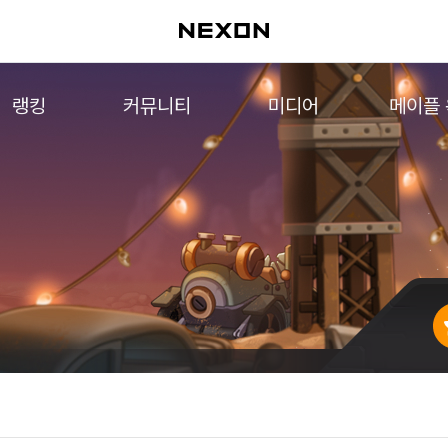
랭킹
커뮤니티
미디어
메이플
월드 랭킹
자유게시판
영상
메이플 
컨텐츠 랭킹
메이플 아트
음악
메이플 코디
아트웍
메이플스토리 파트너스
웹툰
AI Style Finder
미니게임
커뮤니티 아카이브