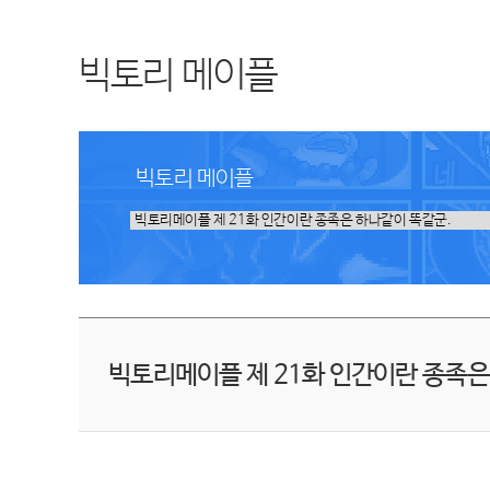
빅토리 메이플
빅토리 메이플
빅토리메이플 제 21화 인간이란 종족은