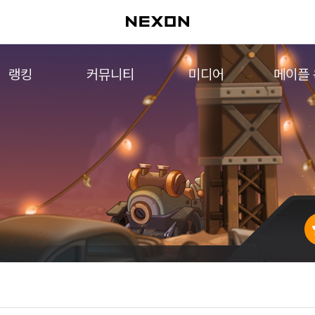
랭킹
커뮤니티
미디어
메이플
월드 랭킹
자유게시판
영상
메이플 
컨텐츠 랭킹
메이플 아트
음악
메이플 코디
아트웍
메이플스토리 파트너스
웹툰
AI Style Finder
미니게임
커뮤니티 아카이브