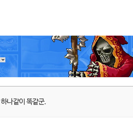
 하나같이 똑같군.