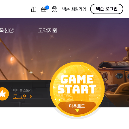
N
OFF
넥슨 로그인
넥슨 회원가입
 옥션
고객지원
옥션
다운로드
도움말/1:1문의
버그악용/불법프로그램 신고
게임 접근성