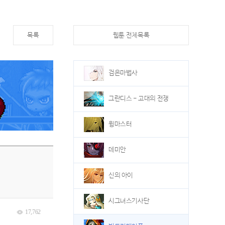
목록
웹툰 전체목록
검은마법사
그란디스 - 고대의 전쟁
윙마스터
데미안
신의 아이
시그너스기사단
17,762