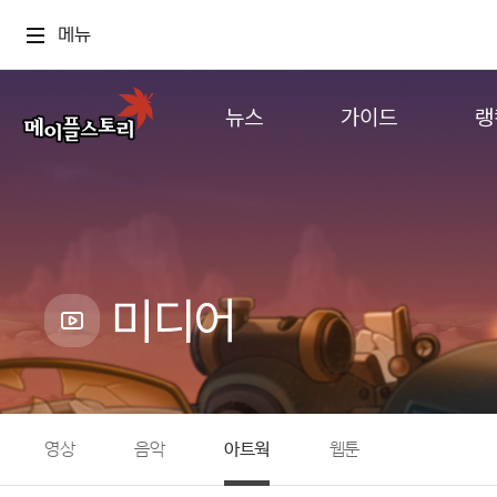
메뉴
뉴스
가이드
랭
공지사항
게임정보
월드
업데이트
직업소개
컨텐츠
이벤트
확률형 아이템
캐시샵 공지
NEXON NOW
미디어
메이플 알림판
추가정보
with maple
영상
음악
아트웍
웹툰