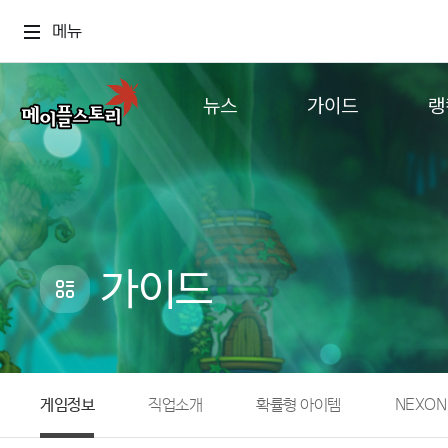
메뉴
뉴스
가이드
랭
공지사항
게임정보
월드
업데이트
직업소개
컨텐츠
이벤트
확률형 아이템
캐시샵 공지
NEXON NOW
가이드
메이플 알림판
추가정보
with maple
게임정보
직업소개
확률형 아이템
NEXON