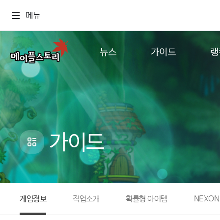
메뉴
뉴스
가이드
랭
공지사항
게임정보
월드
업데이트
직업소개
컨텐츠
이벤트
확률형 아이템
캐시샵 공지
NEXON NOW
가이드
메이플 알림판
추가정보
with maple
게임정보
직업소개
확률형 아이템
NEXON