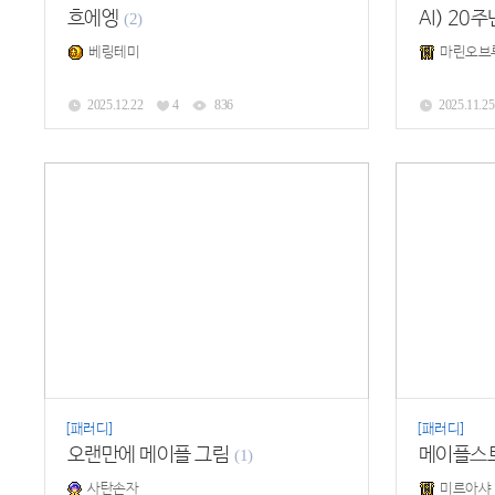
흐에엥
AI) 20
(2)
베링테미
마린오브
2025.12.22
4
836
2025.11.25
[패러디]
[패러디]
오랜만에 메이플 그림
(1)
사탄손자
미르아샤