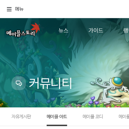
메뉴
뉴스
가이드
랭
공지사항
게임정보
월드
업데이트
직업소개
컨텐츠
이벤트
확률형 아이템
캐시샵 공지
NEXON NOW
커뮤니티
메이플 알림판
추가정보
with maple
자유게시판
메이플 아트
메이플 코디
메이