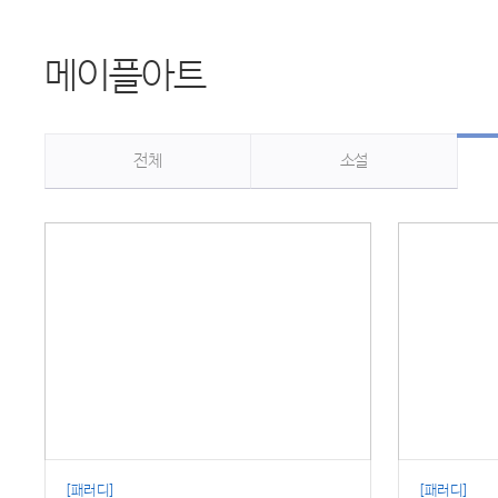
메이플아트
전체
소설
[패러디]
[패러디]