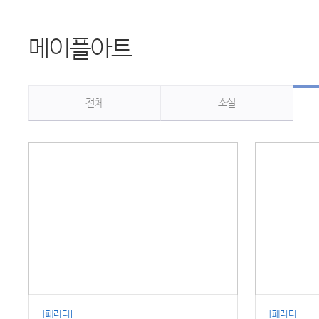
메이플아트
전체
소설
[패러디]
[패러디]