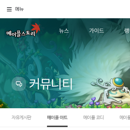
메뉴
뉴스
가이드
랭
공지사항
게임정보
월드
업데이트
직업소개
컨텐츠
이벤트
확률형 아이템
캐시샵 공지
NEXON NOW
커뮤니티
메이플 알림판
추가정보
with maple
자유게시판
메이플 아트
메이플 코디
메이