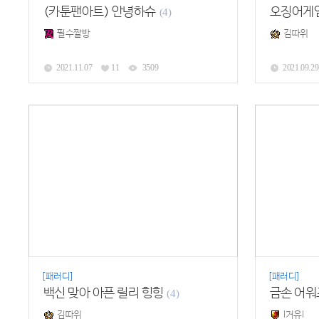
(카툰팬아트) 안녕하슈
오징어게임 
(4)
필수짤방
김따위
2021.11.07
11
3509
2021.09.29
[패러디]
[패러디]
백신 맞아 아픈 릴리 힝힝
금손 어워즈
(4)
김따위
l거유l