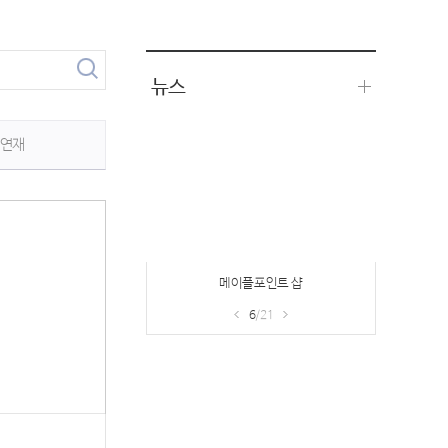
뉴스
연재
메이플포인트 샵
6
/21