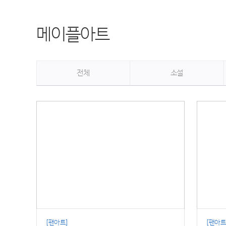
메이플아트
전체
소설
[팬아트]
[팬아트