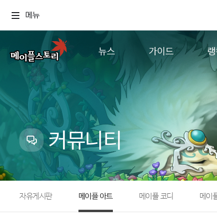
메뉴
뉴스
가이드
랭
공지사항
게임정보
월드
업데이트
직업소개
컨텐츠
이벤트
확률형 아이템
캐시샵 공지
NEXON NOW
커뮤니티
메이플 알림판
추가정보
with maple
자유게시판
메이플 아트
메이플 코디
메이