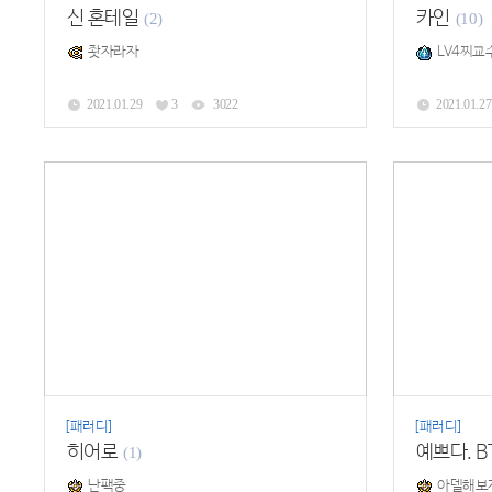
신 혼테일
카인
(2)
(10)
좟자라자
LV4찌교
2021.01.29
3
3022
2021.01.27
[패러디]
[패러디]
히어로
예쁘다. 
(1)
난팩중
아델해보