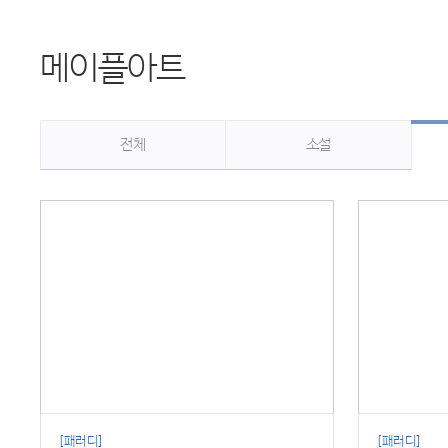
메이플아트
전체
소설
[패러디]
[패러디]