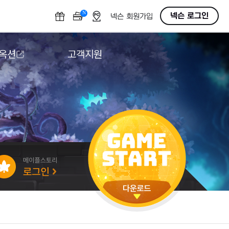
N
OFF
넥슨 로그인
넥슨 회원가입
 옥션
고객지원
옥션
다운로드
도움말/1:1문의
버그악용/불법프로그램 신고
게임 접근성