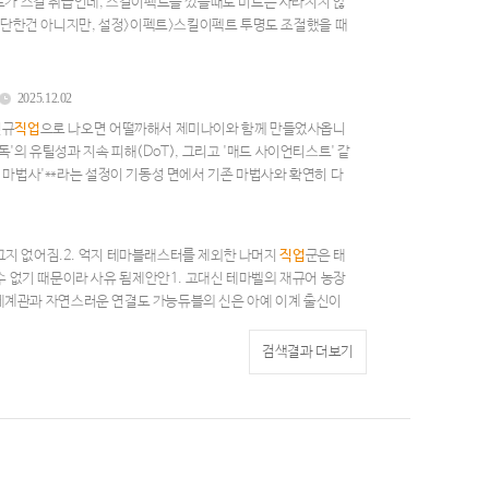
르가 스킬 취급인데, 스킬이펙트를 껐을때도 미르는 사라지지 않
대단한건 아니지만, 설정>이펙트>스킬이펙트 투명도 조절했을 때
2025.12.02
신규
직업
으로 나오면 어떨까해서 제미나이와 함께 만들었사옵니
'의 유틸성과 지속 피해(DoT), 그리고 '매드 사이언티스트' 같
) 마법사'**라는 설정이 기동성 면에서 기존 마법사와 확연히 다
계 들어갑니다!
직업
개요
직업
군: 모험가 (독자 노선)주무기: 완드
 [톡신(Toxin)] 게이지 (스킬 사용 시 축적, 폭발 스킬 사용
그지 없어짐.2. 억지 테마블래스터를 제외한 나머지
직업
군은 태
 없기 때문이라 사유 됨제안안1. 고대신 테마벨의 재규어 농장
 세계관과 자연스러운 연결도 가능듀블의 신은 아예 이계 출신이
추는 설정도 유저들 흥미를 모을 수 있을 듯.또한 과거 존재 유
없어 보임.3. 정령 테마배틀메이지의 데스도 설정상 특수한 영
검색결과 더보기