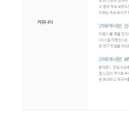
로어/스토리 상에서
고 옆에 계속 보였으
미르는 계속 보이게 
커뮤니티
[자유게시판]
신
마법사 불,독을 전
다(스킬 작명센스는 제
은 연구 컨셉을 극대
른 손맛을 줄 것 같
(이펙트는 두 손으로 
[자유게시판]
와
시 소모)전직 명칭 
문제점1. 컨셉 식상
엽 느낌이 억지로 부
은 폐쇄하고 재규어를
라 나오는데, 재규어
무 확인조차 불가능한
혼 정도로 서술되어 