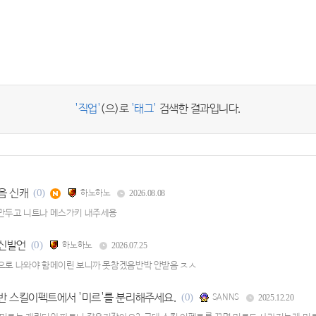
'직업'
(으)로
'태그'
검색한 결과입니다.
음 신캐
(0)
하노하노
2026.08.08
그만두고 니트나 메스가키 내주세용
신발언
(0)
하노하노
2026.07.25
셉으로 나와야 함메이린 보니까 못참겠음반박 안받음 ㅈㅅ
반 스킬이펙트에서 '미르'를 분리해주세요.
(0)
SANNS
2025.12.20