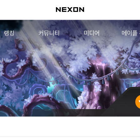
랭킹
커뮤니티
미디어
메이플
월드 랭킹
자유게시판
영상
메이플 
컨텐츠 랭킹
메이플 아트
음악
메이플 코디
아트웍
메이플스토리 파트너스
웹툰
AI Style Finder
미니게임
커뮤니티 아카이브