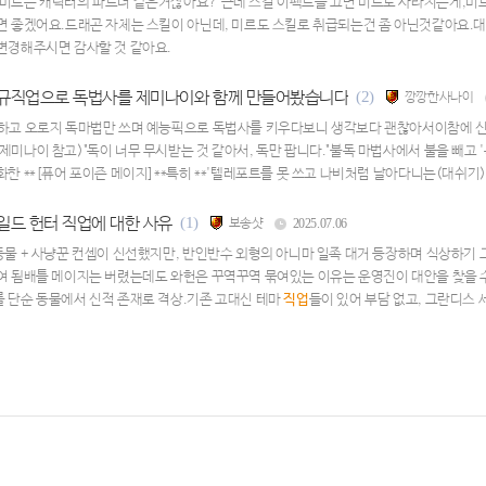
 미르는 캐릭터의 파트너 같은거잖아요? 근데 스킬 이펙트를 끄면 미르도 사라지는게,미
면 좋겠어요.드래곤 자체는 스킬이 아닌데, 미르도 스킬로 취급되는건 좀 아닌것같아요.
변경해주시면 감사할 것 같아요.
규직업으로 독법사를 제미나이와 함께 만들어봤습니다
(2)
깡깡한사나이
직하고 오로지 독마법만 쓰며 예능픽으로 독법사를 키우다보니 생각보다 괜찮아서이참에 
미나이 참고)"독이 너무 무시받는 것 같아서, 독만 팝니다."불독 마법사에서 불을 빼고 '독
화한 **[퓨어 포이즌 메이지]**특히 **'텔레포트를 못 쓰고 나비처럼 날아다니는(대쉬기
습니다.하인즈의 금지된 서적을 훔쳐보고 뒷산에서 독초를 캐는 괴짜 마법사, 바로 전직 설
잡고 뭔가 흩뿌리는 모션)보조무기: [식물도감] (방패 착용 불가, 전용 도서 착용)특수 자원:
일드 헌터 직업에 대한 사유
(1)
보송샷
2025.07.06
추천1
동물 + 사냥꾼 컨셉이 신선했지만, 반인반수 외형의 아니마 일족 대거 등장하며 식상하기 
여 됨배틀 메이지는 버렸는데도 와헌은 꾸역꾸역 묶여있는 이유는 운영진이 대안을 찾을 수
 단순 동물에서 신적 존재로 격상.기존 고대신 테마
직업
들이 있어 부담 없고, 그란디스
 신 정도야 하나 등장해도 놀라울 것 없음.2. 고대종 테마에반처럼 고대종 드래곤과 합을 맞
 수룡의 힘을 쓰는 바이퍼를 보아 재규어를 과거 존재하던 고대종족으로 설정함에 무리는 
있는 것으로 앎.와일드 헌터도 재