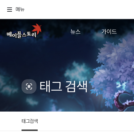
메뉴
뉴스
가이드
공지사항
게임정보
업데이트
직업소개
이벤트
확률형 아이템
캐시샵 공지
NEXON NOW
태그 검색
메이플 알림판
추가정보
with maple
태그검색