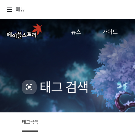
메뉴
뉴스
가이드
공지사항
게임정보
업데이트
직업소개
이벤트
확률형 아이템
캐시샵 공지
NEXON NOW
태그 검색
메이플 알림판
추가정보
with maple
태그검색