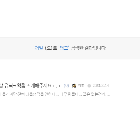
'어빌'
(으)로
'태그'
검색한 결과입니다.
발 유닉크확좀 뜨게해주세요ㅜ.ㅜ
(0)
싸톳
2023.05.14
돌리지만 전혀 나올생각을 안한다... 너무 힘들다... 끝은 없는건가....