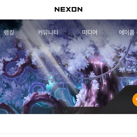
랭킹
커뮤니티
미디어
메이플
월드 랭킹
자유게시판
영상
메이플 
컨텐츠 랭킹
메이플 아트
음악
메이플 코디
아트웍
메이플스토리 파트너스
웹툰
AI Style Finder
미니게임
커뮤니티 아카이브