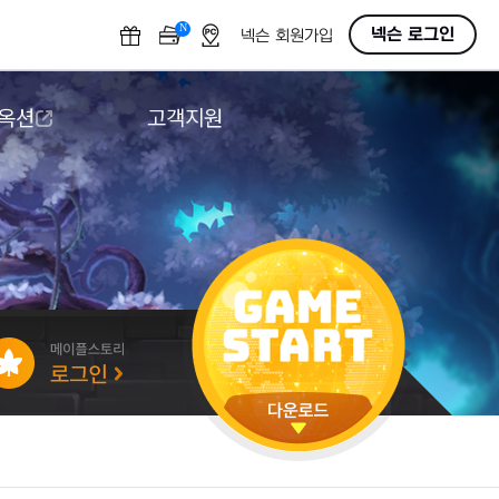
N
OFF
넥슨 로그인
넥슨 회원가입
 옥션
고객지원
옥션
다운로드
도움말/1:1문의
버그악용/불법프로그램 신고
게임 접근성