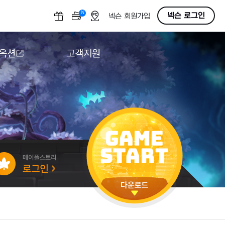
N
OFF
넥슨 로그인
넥슨 회원가입
 옥션
고객지원
옥션
다운로드
도움말/1:1문의
버그악용/불법프로그램 신고
게임 접근성