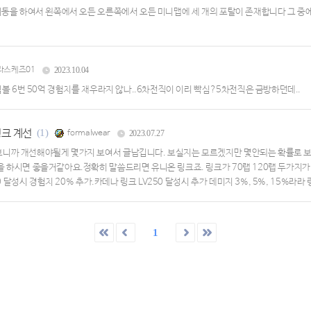
이동을 하여서 왼쪽에서 오든 오른쪽에서 오든 미니맵에 세 개의 포탈이 존재합니다 그 중
라스케즈01
2023.10.04
심볼 6번 50억 경험치를 채우라지 않나..6차전직이 이리 빡심?5차전직은 금방하던데..
링크 계선
(1)
formalwear
2023.07.27
니까 개선해야될게 몇가지 보여서 글납깁니다. 보실지는 모르겠지만 몇안되는 확률로 보신
 하시면 좋을거같아요.정확히 말씀드리면 유니온 링크죠. 링크가 70랩 120랩 두가지가 
달성시 경험치 20% 추가.카데나 링크 LV250 달성시 추가 데미지 3%, 5%, 15%라라 링크
수있어요.아란의 경우, 사냥터에서 일정몬스터를 처치하게되면, 콤보 구슬이라는것을 떨구
1