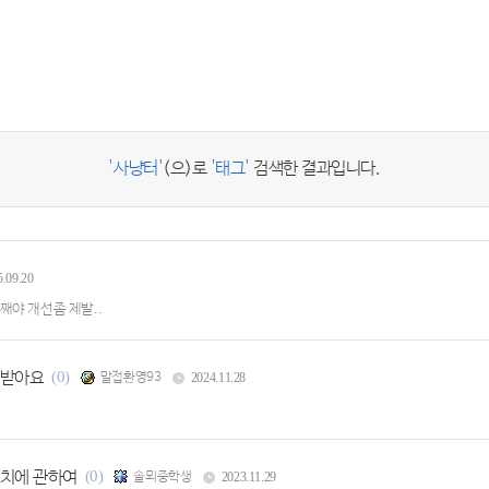
'사냥터'
(으)로
'태그'
검색한 결과입니다.
5.09.20
째야 개선좀 제발..
 받아요
(0)
말접환영93
2024.11.28
위치에 관하여
(0)
솔뫼중학생
2023.11.29