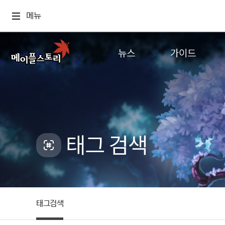
메뉴
뉴스
가이드
공지사항
게임정보
업데이트
직업소개
이벤트
확률형 아이템
캐시샵 공지
NEXON NOW
태그 검색
메이플 알림판
추가정보
with maple
태그검색