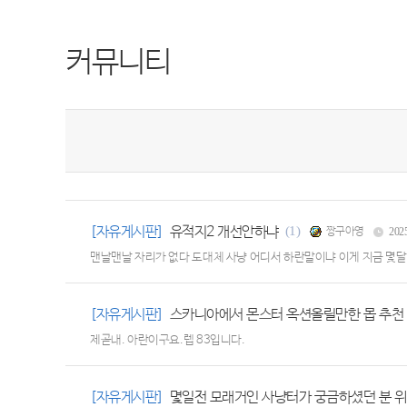
커뮤니티
[자유게시판]
유적지2 개선안하냐
(1)
짱구아영
202
맨날맨날 자리가 없다 도대체 사냥 어디서 하란말이냐 이게 지금 몇달
[자유게시판]
스카니아에서 몬스터 옥션올릴만한 몹 추천
제곧내. 아란이구요.렙 83입니다.
[자유게시판]
몇일전 모래거인 사냥터가 궁금하셨던 분 