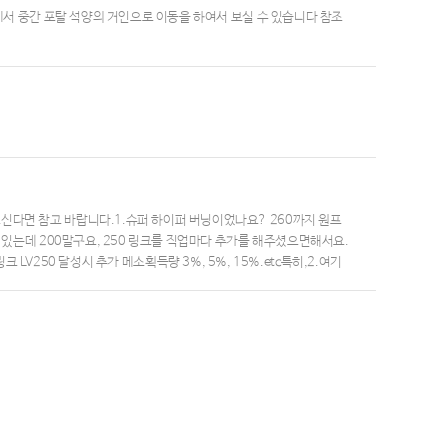
에서 중간 포탈 석양의 거인으로 이동을 하여서 보실 수 있습니다 참조
다면 참고 바랍니다.1.슈퍼 하이퍼 버닝이었나요? 260까지 원프
있는데 200말구요, 250 링크를 직업마다 추가를 해주셨으면해서요.
 LV250 달성시 추가 메소획득량 3%, 5%, 15%.etc특히,2.여기
는데, 일단 정해진 위치가 없이 랜덤으로 떨어지는 부분이 너무