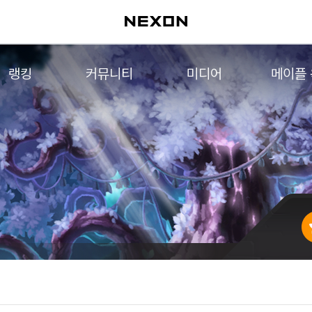
랭킹
커뮤니티
미디어
메이플
월드 랭킹
자유게시판
영상
메이플 
컨텐츠 랭킹
메이플 아트
음악
메이플 코디
아트웍
메이플스토리 파트너스
웹툰
AI Style Finder
미니게임
커뮤니티 아카이브