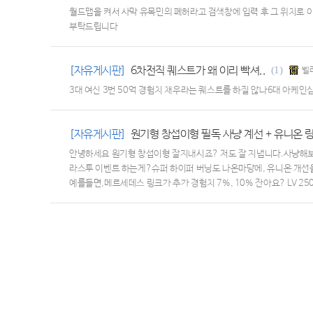
월드맵을 켜서 사막 유목민의 폐허라고 검색창에 입력 후 그 위치로 
부탁드립니다
[자유게시판]
6차전직 퀘스트가 왜 이리 빡셔..
(1)
벨
3대 여신 3번 50억 경험치 채우라는 퀘스트를 하질 않나6대 아케인
[자유게시판]
원기형 창섭이형 필독 사냥 계선 + 유니온 
안녕하세요 원기형 창섭이형 잘지내시죠? 저도 잘 지냅니다.사냥해보
라스투 이벤트 하는게?슈퍼 하이퍼 버닝도 나온마당에, 유니온 개선을
예를들면,메르세데스 링크가 추가 경험치 7%, 10% 잔아요? LV 250 
가 두번쨰로 말씀드리는 부분인데, 사냥터 개선 효과도 같이 가져갈