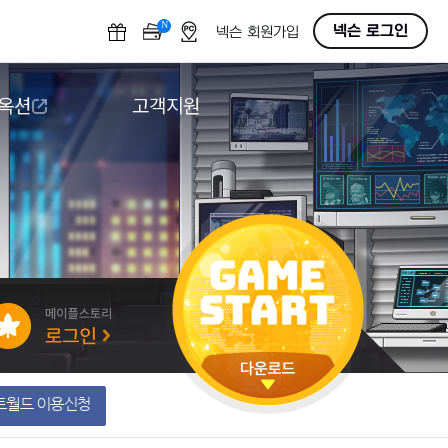
N
OFF
넥슨 로그인
넥슨 회원가입
 옥션
고객지원
옥션
다운로드
도움말/1:1문의
버그악용/불법프로그램 신고
게임 접근성
트월드 이용신청