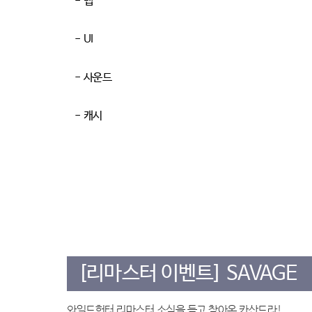
-
맵
-
UI
-
사운드
-
캐시
[리마스터 이벤트] SAVAGE
와일드헌터 리마스터 소식을 듣고 찾아온 카산드라!