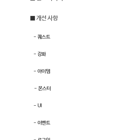
■ 개선 사항
-
퀘스트
-
강화
-
아이템
-
몬스터
-
UI
-
이벤트