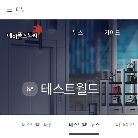
메뉴
뉴스
가이드
공지사항
게임정보
업데이트
직업소개
이벤트
확률형 아이템
캐시샵 공지
NEXON NOW
테스트월드
메이플 알림판
추가정보
with maple
테스트월드 메인
테스트월드 뉴스
버그리포트