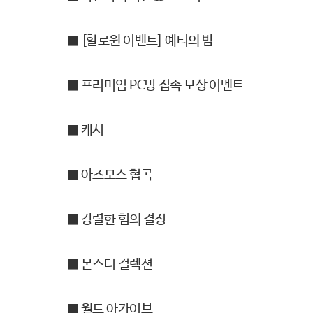
■ [할로윈 이벤트] 예티의 밤
■ 프리미엄 PC방 접속 보상 이벤트
■ 캐시
■ 아즈모스 협곡
■ 강렬한 힘의 결정
■ 몬스터 컬렉션
■ 월드 아카이브