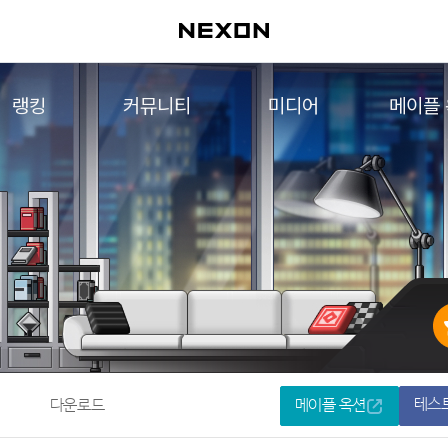
랭킹
커뮤니티
미디어
메이플
월드 랭킹
자유게시판
영상
메이플 
컨텐츠 랭킹
메이플 아트
음악
메이플 코디
아트웍
메이플스토리 파트너스
웹툰
AI Style Finder
미니게임
커뮤니티 아카이브
테스
다운로드
메이플 옥션