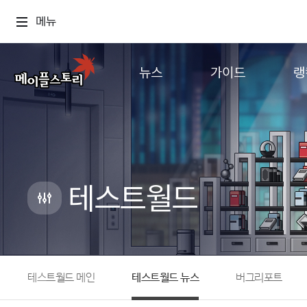
메뉴
뉴스
가이드
랭
공지사항
게임정보
월드
업데이트
직업소개
컨텐츠
이벤트
확률형 아이템
캐시샵 공지
NEXON NOW
테스트월드
메이플 알림판
추가정보
with maple
테스트월드 메인
테스트월드 뉴스
버그리포트