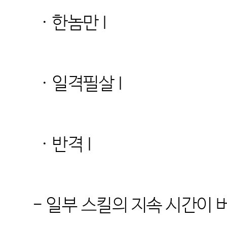
· 한놈만 I
· 일격필살 I
· 반격 I
- 일부 스킬의 지속 시간이