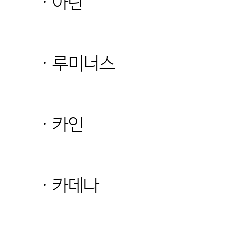
· 아란
· 루미너스
· 카인
· 카데나