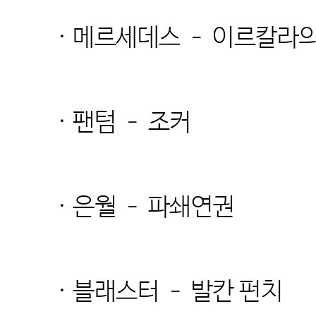
· 메르세데스 – 이르칼라
· 팬텀 – 조커
· 은월 – 파쇄연권
· 블래스터 – 발칸 펀치