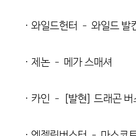
· 와일드헌터 – 와일드 발칸 
· 제논 – 메가 스매셔
· 카인 – [발현] 드래곤 
· 엔젤릭버스터 – 마스코