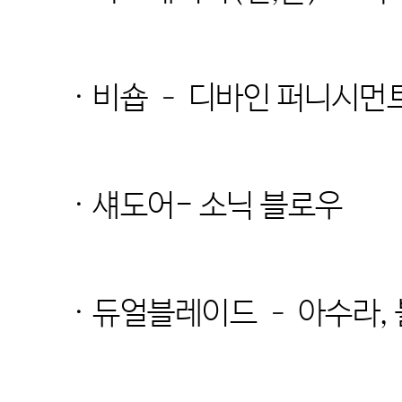
· 비숍 – 디바인 퍼니시먼
· 섀도어- 소닉 블로우
· 듀얼블레이드 – 아수라, 