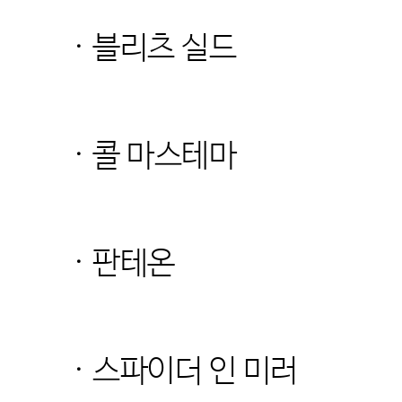
· 블리츠 실드
· 콜 마스테마
· 판테온
· 스파이더 인 미러