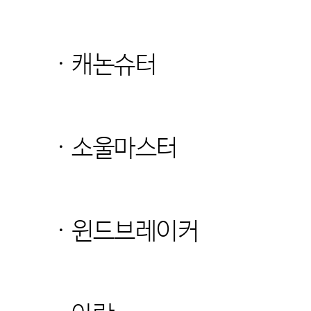
· 캐논슈터
· 소울마스터
· 윈드브레이커