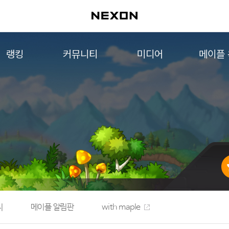
랭킹
커뮤니티
미디어
메이플
월드 랭킹
자유게시판
영상
메이플 
컨텐츠 랭킹
메이플 아트
음악
메이플 코디
아트웍
메이플스토리 파트너스
웹툰
AI Style Finder
미니게임
커뮤니티 아카이브
지
메이플 알림판
with maple