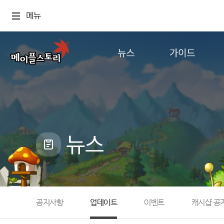
메뉴
뉴스
가이드
공지사항
게임정보
업데이트
직업소개
이벤트
확률형 아이템
캐시샵 공지
NEXON NOW
뉴스
메이플 알림판
추가정보
with maple
공지사항
업데이트
이벤트
캐시샵 공