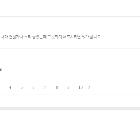
 그나마 괜찮자나 소리 들었는데 그것까지 너프시키면 뭐가 남냐고
쫌
4
5
6
7
8
9
10