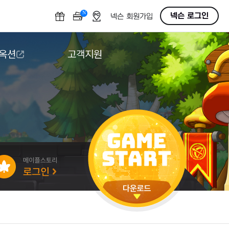
N
OFF
넥슨 로그인
넥슨 회원가입
 옥션
고객지원
옥션
다운로드
도움말/1:1문의
버그악용/불법프로그램 신고
게임 접근성