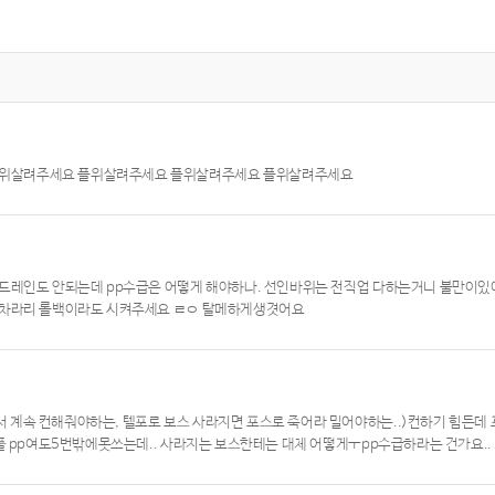
플위살려주세요 플위살려주세요 플위살려주세요 플위살려주세요
 드레인도 안되는데 pp수급은 어떻게 해야하나. 선인바위는 전직업 다하는거니 불만이
 차라리 롤백이라도 시켜주세요 ㄹㅇ 탈메하게생겻어요
계속 컨해줘야하는, 텔포로 보스 사라지면 포스로 죽어라 밀어야하는..)컨하기 힘든데
풀 pp여도5번밖에못쓰는데.. 사라지는 보스한테는 대체 어떻게ㅜpp수급하라는 건가요..