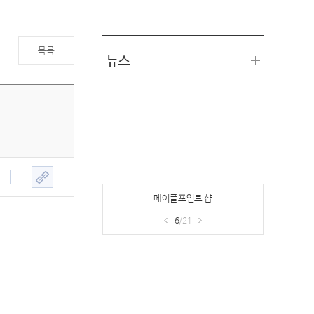
목록
뉴스
메이플포인트 샵
6
/21