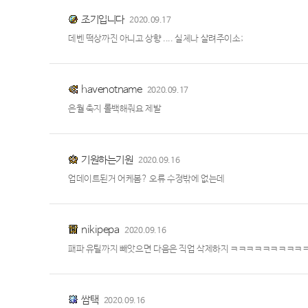
조기입니다
2020.09.17
데벤 떡상까진 아니고 상향 .... 실체나 살려주이소;
havenotname
2020.09.17
은월 축지 롤백해줘요 제발
기원하는기원
2020.09.16
업데이트된거 어케봄? 오류 수정밖에 없는데
nikipepa
2020.09.16
패파 유틸까지 빼앗으면 다음은 직업 삭제하지 ㅋㅋㅋㅋㅋㅋㅋㅋㅋ
쌈택
2020.09.16