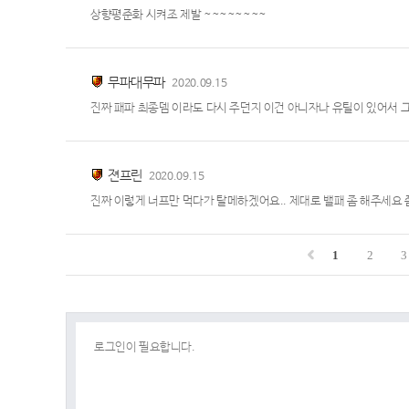
상향평준화 시켜조 제발 ~~~~~~~~
무파대무파
2020.09.15
진짜 패파 최종뎀 이라도 다시 주던지 이건 아니자나 유틸이 있어서
젼프린
2020.09.15
진짜 이렇게 너프만 먹다가 탈메하겠어요.. 제대로 밸패 좀 해주세요 
1
2
3