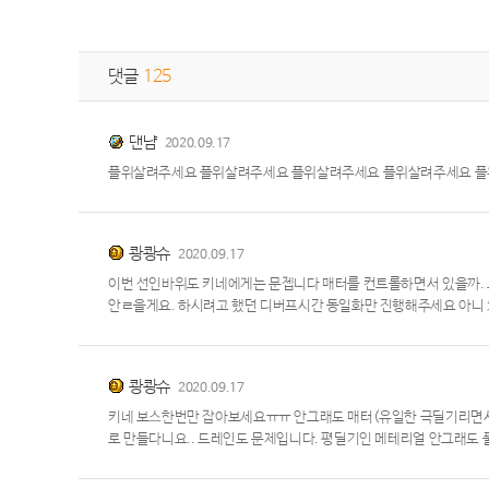
댓글
125
댄냠
2020.09.17
플위살려주세요 플위살려주세요 플위살려주세요 플위살려주세요 
쾅쾅슈
2020.09.17
이번 선인바위도 키네에게는 문젭니다 매터를 컨트롤하면서 있을까.
안ㄹ을게요. 하시려고 했던 디버프시간 동일화만 진행해주세요 아니
쾅쾅슈
2020.09.17
키네 보스한번만 잡아보세요ㅠㅠ 안그래도 매터(유일한 극딜기리면서 
로 만들다니요.. 드레인도 문제입니다. 평딜기인 메테리얼 안그래도 