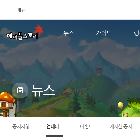
메뉴
뉴스
가이드
랭
공지사항
게임정보
월드
업데이트
직업소개
컨텐츠
이벤트
확률형 아이템
캐시샵 공지
NEXON NOW
뉴스
메이플 알림판
추가정보
with maple
공지사항
업데이트
이벤트
캐시샵 공지