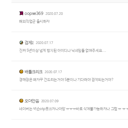
oopse369
2020.07.20
해외직업군 출시하자
검제z
2020.07.17
진짜 5년이상 넘게 방치된 아이디나 닉네임들 없애주세요....
배틀크리크
2020.07.17
경매장은 왜자꾸 건드리는거야 5분이나 기다려야 검색되는거야?
오더안씀
2020.07.09
네이버는 넥슨otp못쓰자나아앙 ㅠㅠㅠ바로 삭제불가능하자나 그럼 ㅠ ㅠ 