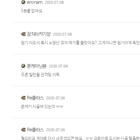
eronam
2020.07.08
5뷴큘 없애요
장치타카기양
2020.07.08
원기 아조씨 혹시 노망난 유저 얘기를 들었어요? 그게아니면 원기아재 독
본캐아닌분
2020.07.08
주흔 빌런들 관짝밈 이득
Re클라스
2020.07.06
본캐가 시골에 있는데 ㅠㅠ
Re클라스
2020.07.06
월드리프 제대로 다시 내주셨으면 해요...ㅠㅠ 크로아로 도시와 시골 탈출