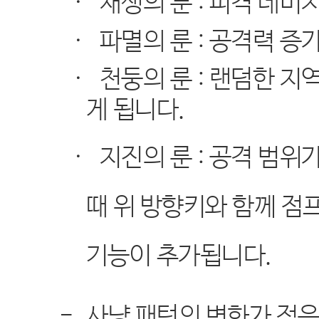
·
재생의 룬
:
피격 데미
·
파멸의 룬
:
공격력 증
·
천둥의 룬
:
랜덤한 지역
게 됩니다
.
·
지진의 룬
:
공격 범위가
때 위 방향키와 함께 점
기능이 추가됩니다
.
-
사냥 패턴의 변화가 적