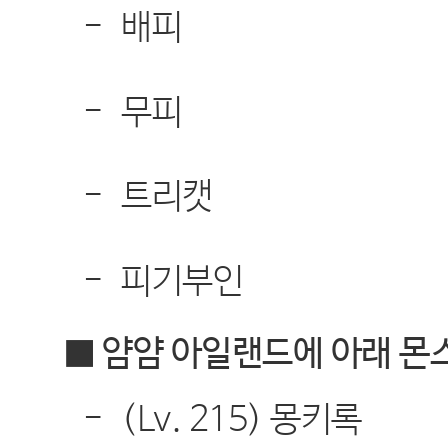
-
배피
-
무피
-
트리캣
-
피기부인
■ 얌얌 아일랜드에 아래 
-
(Lv. 215)
몽키록