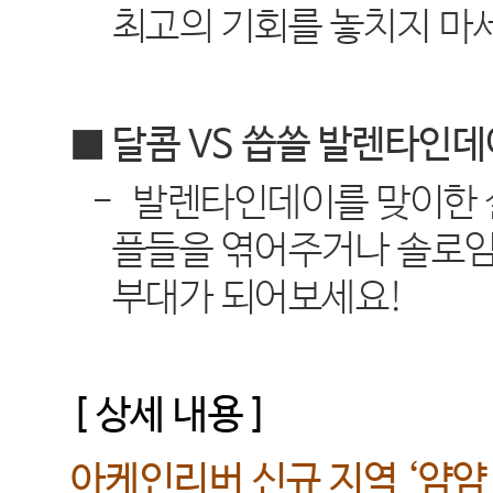
최고의 기회를 놓치지 마
■ 달콤
VS
씁쓸 발렌타인데
-
발렌타인데이를 맞이한
플들을 엮어주거나 솔로임
부대가 되어보세요
!
[
상세 내용
]
아케인리버 신규 지역
‘
얌얌