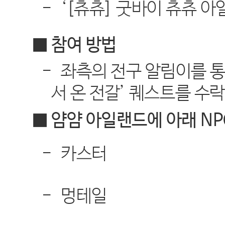
-
‘[
츄츄
]
굿바이 츄츄 아
■ 참여 방법
-
좌측의 전구 알림이를 
서 온 전갈
’
퀘스트를 수
■ 얌얌 아일랜드에 아래
NP
-
카스터
-
멍테일