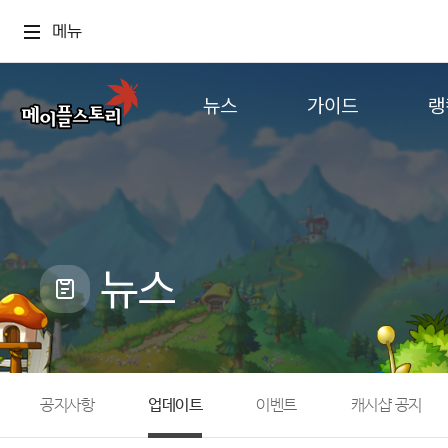
메뉴
뉴스
가이드
랭
공지사항
게임정보
월드
업데이트
직업소개
컨텐츠
이벤트
확률형 아이템
캐시샵 공지
NEXON NOW
뉴스
메이플 알림판
추가정보
with maple
공지사항
업데이트
이벤트
캐시샵 공지