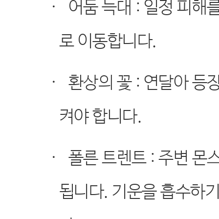
·
어둠 늑대
:
일정 피해를
로 이동합니다
.
·
환상의 꽃
:
연달아 등장
켜야 합니다
.
·
폴른 트렌트
:
주변 몬
됩니다
.
기운을 흡수하기