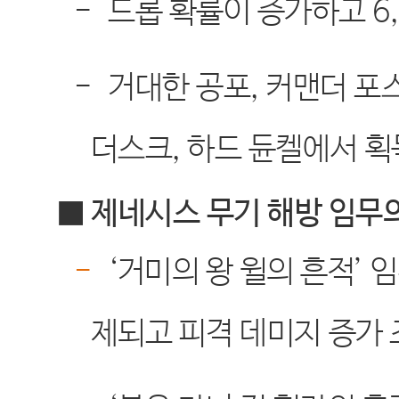
-
드롭 확률이 증가하고
6
-
거대한 공포
,
커맨더 포
더스크
,
하드 듄켈에서 획
■ 제네시스 무기 해방 임무
-
‘
거미의 왕 윌의 흔적
’
임
제되고 피격 데미지 증가