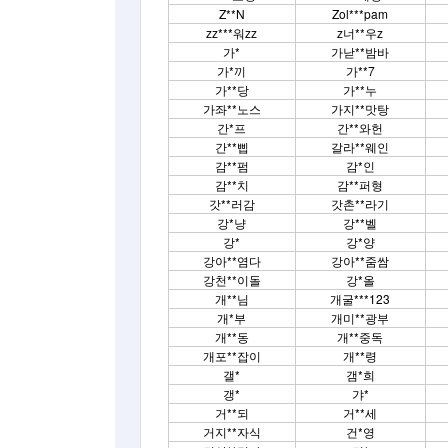
Z**N
Zol***pam
zz***워zz
z너**우z
가*
가낟**밤바
가*끼
가**7
가**당
가**누
가좌**노스
가지**맛탕
간*프
간**와헌
간**삡
갈라**웨인
감**펌
감*인
감**치
감**퍼형
갓**러감
갓촌**라기
강*냥
강**벨
강*
강*양
강아**염다
강아**줌쌈
강천**이돌
강*올
개**님
개굴***123
개*부
개미**광부
개**동
개**중독
개포**잡이
개**령
갤*
갬*희
갱*
갸*
거**되
거**세
거지**자식
건*영