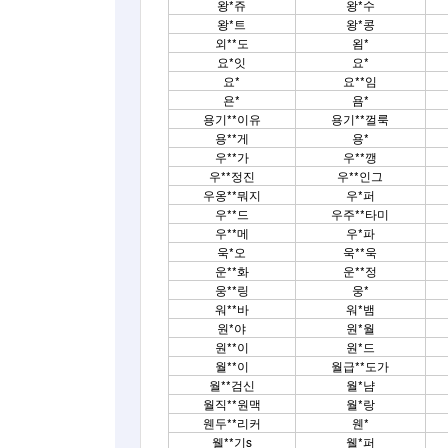
왕*쥬
왕*수
왕*트
왕*콩
외**도
욈*
요*잇
요*
요*
요**임
욘*
욤*
용기**이유
용기**껄룩
용**게
용*
우**가
우**깽
우**정진
우**인그
우옹**뭐지
우*퍼
우**드
우주**타미
우**메
우*파
욱*오
욱**욱
운**화
운**정
웅**링
웅*
워**바
워*뱀
원*야
원*월
원**이
원*드
월**이
월급**도가
월**검신
월*냠
월직**원맥
월*랑
웬두**리커
웬*
웰**기s
웰*퍼