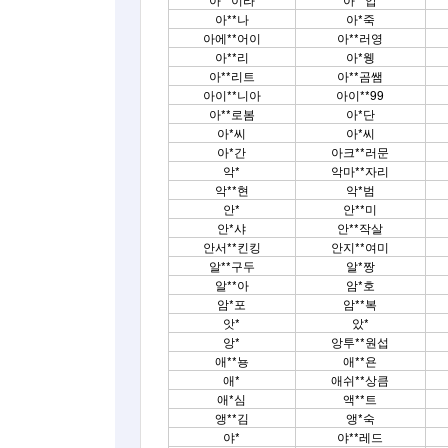
아**나
아*죽
아에**어이
아**러영
아**리
아*웽
아**리트
아**곰쌤
아이**니아
아이**99
아**로봄
아*단
아*씨
아*씨
아*간
아크**러문
악*
악마**자리
악**현
악*범
안*
안**미
안*샤
안**작살
안서**킨킹
안지**여미
알**구두
알*짱
알**아
암*호
암*포
암**복
앗*
았*
앙*
앙투**원섭
애**뇽
애**욘
애*
애쉬**상큼
애*심
액**트
앵**김
앵*숙
야*
야**레드