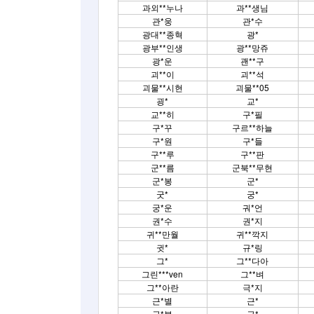
과외**누나
과**생님
관*웅
관*수
광대**종혁
광*
광부**인생
광**망쥬
광*운
괜**구
괴**이
괴**석
괴물**시현
괴물**05
굉*
교*
교**히
구*필
구*꾸
구르**하늘
구*원
구*들
구**루
구**판
군**름
군북**무현
군*봉
군*
굿*
궁*
궁*운
궈*언
권*수
권*지
귀**만월
귀**깍지
귓*
규*링
그*
그**다아
그린***ven
그**벼
그**아란
극*지
근*별
근*
글*북
긁*