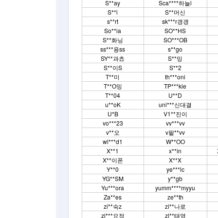
S**ay
Sca****하늘l
S**i
S**머신
s**rt
sk***r갱갱
So**ia
SO**HS
S**화닝
SO***OB
ss***용ss
s**go
SY**과쵸
S**밍
S**이S
S**2
T**미
th***oni
T**O밍
TP***kie
T**04
U**D
u**oK
uni***신대결
U*B
V1**진이
vo***23
vv***vv
v**오
v팔**vv
wl***d1
W**OO
X**1
x**in
X**이폰
X**X
Y**0
ye***lc
YG**SM
y**gb
Yu***ora
yumm****myyu
Za**es
ze**th
zi**숙z
zi**나로
zl***요정
zl**태영