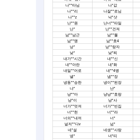
나**타님
나*값
나**리
나잘**로님
나**z
낙*샷
난**원
난너**따일
난*
난**건져
남**남근
남**월
남**맹
남**호4
낭*
낭**랑자
낮*
낮*찌
내가**시간
내**신
내**아란
내*화
내일**어로
내**4병
낼*
냄**장
냉동**승한
냉이**된장
냐*
냔*
냥**마
냥냥**효랑
냥*이
냥*사
너가**멋져
너가**빈집
너**헌
너**라
너의**내꺼
너*
널저**다v
넘*
네*설
네생**사랑
넹*
녀*띠