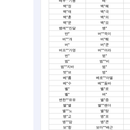
배우**기똥
배*
백*정
백*혜
백*재
백*극
백*훈
백*의
백*문
백*묘
뱀에**진달
뱅*
뱐*
버**꺽이
버**개
버*퉤
버*
버*쿤
버프**가영
버**어라
번*
벋*
범*
범**비
범**지바
범*
벗*브
벙*
베*륨
베로**아델
베*수
베**둠바
벨*
벨*로
벨*
벼*
변한**유유
별*증
별*별
별**팬더
별**노
별*탕
병*교
병*포
병**맘
병*콘
보*항
보마**배근