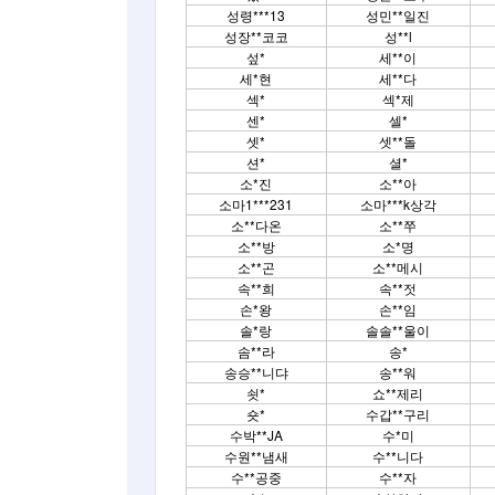
성령***13
성민**일진
성장**코코
성**l
섶*
세**이
세*현
세**다
섹*
섹*제
센*
셀*
셋*
셋**돌
션*
셜*
소*진
소**아
소마1***231
소마***k상각
소**다온
소**쭈
소**방
소*명
소**곤
소**메시
속**희
속**젓
손*왕
손**임
솔*랑
솔솔**울이
솜**라
송*
송승**니댜
송**워
쇳*
쇼**제리
숏*
수갑**구리
수박**JA
수*미
수원**냄새
수**니다
수**공중
수**자