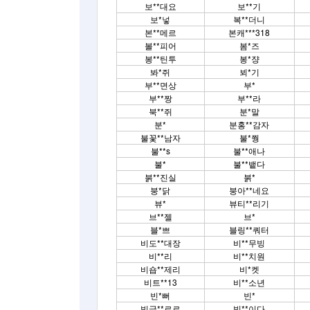
보**대요
보**기
보*넣
복**더니
본**메르
본캐***318
볼**피어
봄*즈
봉**틴투
봉*쟝
봐*쥐
뵈*기
부**면상
부*
부**짱
부**라
북**쥐
분*말
분*
분홍**감자
불꽃**남자
불*쭹
불**s
불**애나
불*
불**뱉다
붉**진실
붉*
붕*닭
붕아**네요
뷰*
뷰티**리기
브**젤
브*
블*쁘
블링**쿼터
비도**대장
비**무빙
비**리
비**치원
비숍**제리
비*켓
비트**13
비**소년
빈*뻐
빈*
빙글**르르
빙**이다