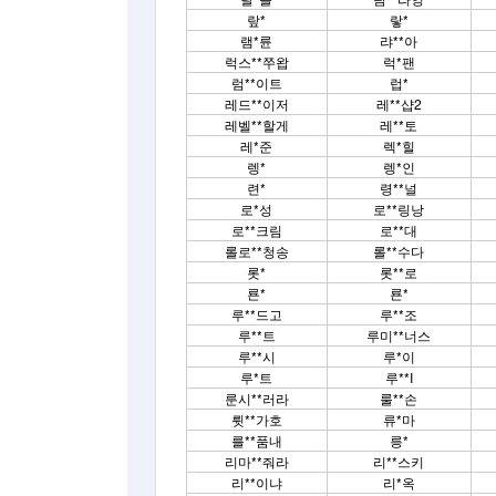
랖*
랗*
램*륜
랴**아
럭스**쭈왑
럭*팬
럼**이트
럽*
레드**이저
레**샵2
레벨**할게
레**토
레*준
렉*힐
렝*
렝*인
련*
령**널
로*성
로**링낭
로**크림
로**대
롤로**청송
롤**수다
롯*
롯**로
룐*
룐*
루**드고
루**조
루**트
루미**너스
루**시
루*이
루*트
루**I
룬시**러라
룰**손
륏**가호
류*마
를**품내
릉*
리마**줘라
리**스키
리**이냐
리*옥