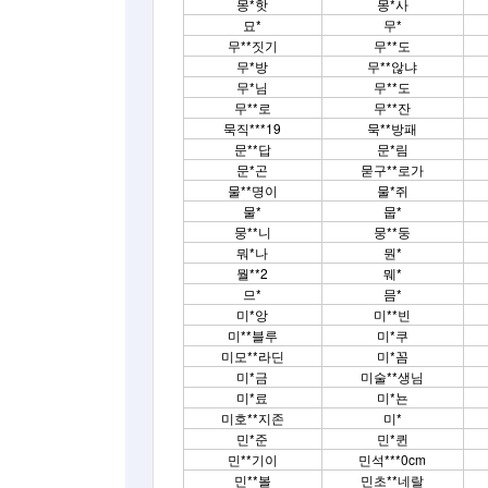
몽*핫
몽*사
묘*
무*
무**짓기
무**도
무*방
무**않냐
무*님
무**도
무**로
무**잔
묵직***19
묵**방패
문**답
문*림
문*곤
묻구**로가
물**명이
물*쥐
물*
뭅*
뭉**니
뭉**둥
뭐*나
뭔*
뭘**2
뭬*
므*
믐*
미*앙
미**빈
미**블루
미*쿠
미모**라딘
미*꼼
미*금
미술**생님
미*료
미*뇬
미호**지존
미*
민*준
민*퀸
민**기이
민석***0cm
민**볼
민초**네랄