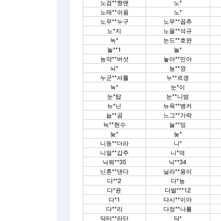
노검**짱맨
노*
노래**쉬움
노*
노무**누구
노무**꼽추
노*지
노을**석규
녹*
논드**호완
놀**1
놀*
농약**버섯
놓아**민아
뇌*
뇽**깡
누군**셔틀
누**르갱
눅*
눈*이
눈*탑
눈**니밤
뉴*닌
뉴욕**뱅커
늅**곰
느그**가락
늑**현수
늘**밍
늦*
늦*
니동**더라
니*
니얼**갑주
니*덕
닉뭐**35
닉**34
닌혼**댄다
닐라**용이
다**2
다*농
다*윤
다발***12
다*1
다시**이아
다**리
다정**나를
닥터**라딘
닥*