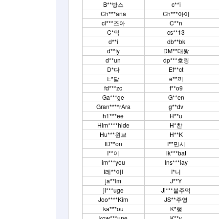
B**방스
c**i
Ch***ana
Ch***아이
cl***즈아
C**n
C*믹
cs**13
d**i
db**bk
d**ty
DM**대왕
d**un
dp***호링
D*다
Ef**ct
E*담
e**끼
fd***zc
f**o9
Ga***ge
G**en
Gran****rAra
g**dv
h1***ee
H**u
Him****hide
H*챤
Hu***윈브
H**K
ID**on
I**민시
I**이
ik***bat
im***you
Ins***iay
I레**이l
I*니
ja**lm
J**Y
ji***uge
Ji***불주먹
Joo****Kim
JS**주영
ka***ou
K*뻥
kow***une
K**y