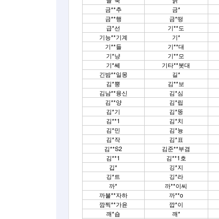
금**추
금*
금**행
금*떵
급*선
기**도
기능**기계
기*
기**들
기**대
기*냥
기**모
기*쎄
기타**봇대
긴밤**일몽
길*
김*뿡
김**보
김남**융신
김*심
김**양
김*립
김*기
김*뚱
김**1
김*치
김*민
김*늉
김*작
김*표
김**S2
김준**부겸
김**1
김**1호
깁*
깅*지
깅*트
깅*라
까*
까**이씨
까불**자하
까**o
깜찍**가윤
깝*이
깨*숍
깨*