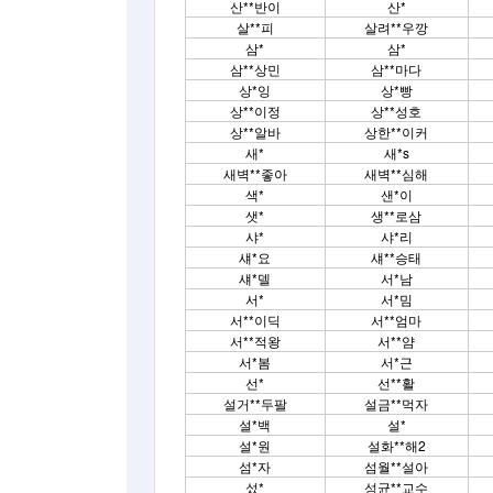
산**반이
산*
살**피
살려**우깡
삼*
삼*
삼**상민
삼**마다
상*잉
상*빵
상**이정
상**성호
상**알바
상한**이커
새*
새*s
새벽**좋아
새벽**심해
색*
샌*이
샛*
생**로삼
샤*
샤*리
섀*요
섀**승태
섀*델
서*남
서*
서*밈
서**이딕
서**엄마
서**적왕
서**얌
서*봄
서*근
선*
선**활
설거**두팔
설금**먹자
설*백
설*
설*원
설화**해2
섬*자
섬월**설아
섰*
성균**교수