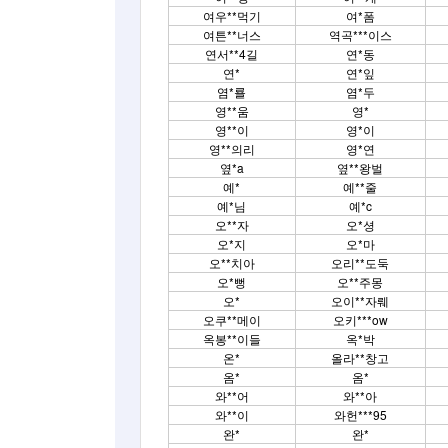
여우**먹기
여*폼
여튼**너스
역곡***이스
연서**4길
연*동
연*
연*잎
염*룔
염*두
영**움
영*
영**이
영*이
영**의리
영*연
옆*a
옆**왕벌
예*
예**줄
예*님
예*c
오**자
오*셩
오*지
오*마
오**치아
오리**도둑
오*뻥
오**주몽
오*
오이**자뤠
오쿠**메이
오키***ow
옥봉**이들
옥*박
온*
올라**창고
옴*
옴*
와**어
와**아
와**이
와헌***95
완*
완*