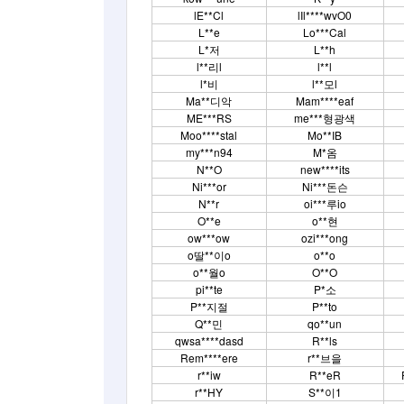
lE**Cl
lIl****wvO0
L**e
Lo***Cal
L*저
L**h
l**리l
l**l
l*비
l**모l
Ma**디악
Mam****eaf
ME***RS
me***형광색
Moo****stal
Mo**IB
my***n94
M*옴
N**O
new****its
Ni***or
Ni***돈슨
N**r
oi***루io
O**e
o**현
ow***ow
ozi***ong
o딸**이o
o**o
o**월o
O**O
pi**te
P*소
P**지절
P**to
Q**민
qo**un
qwsa****dasd
R**ls
Rem****ere
r**브을
r**iw
R**eR
r**HY
S**이1