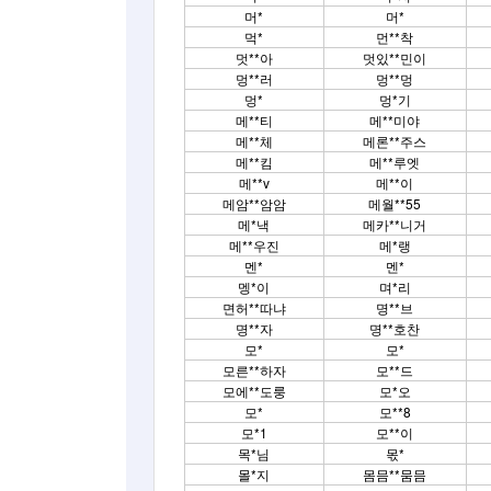
머*
머*
먹*
먼**착
멋**아
멋있**민이
멍**러
멍**멍
멍*
멍*기
메**티
메**미야
메**체
메론**주스
메**킴
메**루엣
메**v
메**이
메암**암암
메월**55
메*낵
메카**니거
메**우진
메*랭
멘*
멘*
멩*이
며*리
면허**따냐
명**브
명**자
명**호찬
모*
모*
모른**하자
모**드
모에**도룽
모*오
모*
모**8
모*1
모**이
목*님
몫*
몰*지
몸믐**뭄믐