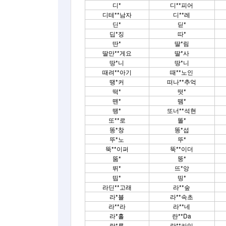
디*
디**피어
디테**남자
디**레
딘*
딛*
딥*징
따*
딴*
딸*림
딸만**게요
딸*사
땅*니
땅*니
때려**아기
때**노인
땡*커
떠나**추억
떡*
떳*
뗀*
뗌*
뗑*
또너**석현
또**로
똘*
똥*창
똥*섭
뚜*노
뚜*
뚝**이퍼
뚝**이더
뚬*
뚱*
뛰*
뜨*앙
띱*
띵*
라딘**고래
라**숲
라*블
라**속초
라**라
라**네
라*홀
란**Da
랄*를
람**라잉