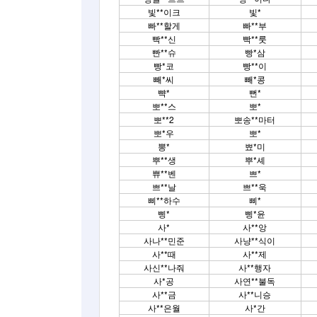
빛**이크
빛*
빠**할게
빠**부
빡**신
빡**룻
빤**슈
빵*삼
빵*코
빵**이
빼*씨
빼*콩
뺙*
뻔*
뽀**스
뽀*
뽀**2
뽀송**마터
뽀*우
뽀*
뽕*
뾰*미
뿌**생
뿌*셰
쀼**벤
쁘*
쁘**날
쁘**욱
삐**하수
삐*
삥*
삥*윤
사*
사**앙
사나**민준
사냥**식이
사**때
사**제
사신**나줘
사**행자
사*공
사연**불독
사**금
사**니승
사**은월
사*간