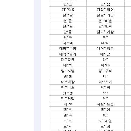
단*소
단**음
단**립S
단정**말어
달**달
달달**키움
달*돌
달**리별
달**람
달**햄찌
달*룡
닭고**계장
담*끔
담*
대**제
대*대
대리**문잉
대머**촉촉
대악**둘기
대**근
대**컹크
대*
대*최
대*야
댕**쟈님
댕**쿠리
댕*챈
댜*
더**대장
더**스키
던**너츠
덤**척
덧**생
덧*
데**레델
데*
데**c
데빌**트풋
델*무
델**이
뎁*우
뎅*
도*르
도**세살
도*닥
도**성