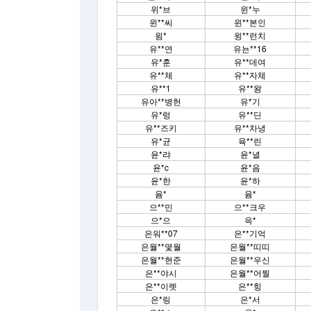
위*브
윈*누
윈**씨
윈**본인
윔*
윙**런치
유**연
유뇬**16
유*훈
유**데여
유**체
유**자체
유**1
유**왕
유아**병헌
유*기
유*렁
유**딘
유**즈키
유**차녕
유*균
육**린
윤*랴
윤*녈
윤*c
윤*음
윤*한
윤*하
윰*
윰*
으**민
으**크우
으*으
윽*
은워**07
은**기억
은월**몇월
은월**띠띠
은월**현준
은월**우신
은**야시
은월**어찔
은**이렛
은**힝
은*링
은*서