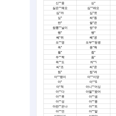
신**웅
싣*
싫은**왜요
심**래요
심*꺄
십*컷
싶*
싸*동
싼*
쌀*은
쌈뽕**닐이
쌍*우
쌩*
쌩*
쎄*쥐
쎄*꿍
쏘**영
쏘부**등병
쏙*
쏭*혁
쐴*
쐽*
쑤**짝
쑴*
쓱**도
씌**i
씨*조
씨*온
씸*
씹*려
아**랭이
아**이양
아*
아**S
아*척
아니**어싱
아**다
아델**왔어
아**류
아**셈
아**성
아**풍
아란**은나
아**트
아**언
아**말
아**이라
아**압