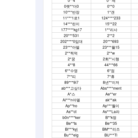
0**4
0**제
0랫**더0
0**0
10***반장
1*갠
11***1로1
124****233
14***린이
15**22
177****kg17
1**리사
20***531
2**2
202****0입대
20***693
23***아델
23***월15
2**찍먹
2**w
2*꿍
2회**시형
4**8
44***66
6**수영
6*점
7**띠
7*휴
89***9i7
8년**이저
ab***고싶다
Abs****ment
A*스
Ae**er
Ai***n아델
ak**ak
Ap**ho
Ap***월이
As**ct
As***La라
b0n****ker
B**k멍
Be**ts
Be**35
Bl***kyj
BM***리즈
Bu***elg
BU***Tl