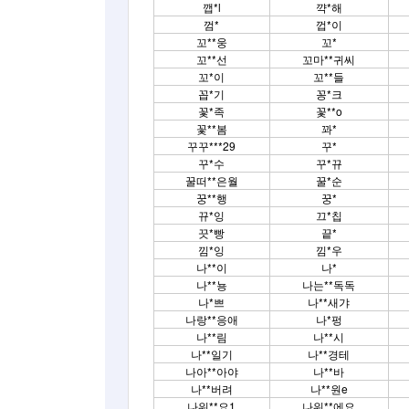
깹*l
꺅*해
껌*
껍*이
꼬**웅
꼬*
꼬**선
꼬마**귀씨
꼬*이
꼬**들
꼽*기
꽁*크
꽃*족
꽃**o
꽃**봄
꽈*
꾸꾸***29
꾸*
꾸*수
꾸*뀨
꿀떠**은월
꿀*순
꿍**행
꿍*
뀨*잉
끄*칩
끗*빵
끝*
낌*잉
낌*우
나**이
나*
나**뇽
나는**독독
나*쁘
나**새갸
나랑**응애
나*펑
나**림
나**시
나**일기
나**경테
나아**아야
나**바
나**버려
나**원e
나워**요1
나워**에요