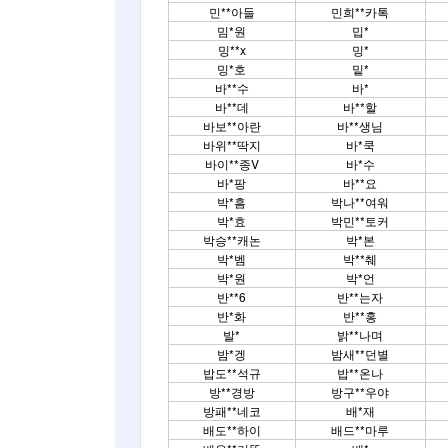
민**아들
민희**카톡
밈*원
밉*
밍**x
밍*
밍*호
밑*
바**수
바*
바**데
바**할
바보**아란
바**생님
바위**딱지
바*쿡
바이**종V
바*수
바*팡
바**요
박*흠
박나**여워
박*효
박민**토커
박승**캐논
박*본
박*벰
박**췌
박*원
박*언
반**6
반**는자
반*화
반**홍
발*
밝**나며
밤*겡
밤새**던별
밥도**석규
밥**온나
방**경방
방구**우야
방패**네코
배*재
배도**하이
배드**마루