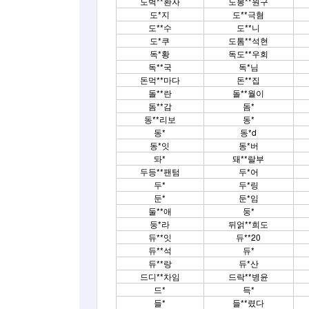
도벽**환자
도봉**원구
도*지
도**극혐
도**수
도**니
도*쿠
도톰**석현
독*황
독도**우회
독**국
독*님
돈먹**마다
돈**집
돌**란
돌**월이
돔**감
돔*
동**리보
동*
동*
동*d
동*잇
동*버
돠*
돼**랄부
두등**팬텀
두*어
두*
두*링
둔*
둔*임
둘**애
둥*
둥*라
뒤얽**희도
듀**잇
듀**20
듀**석
듀*
듀**랑
듀*산
드디**차임
드락**병윤
드*
득*
들*
들**렸다