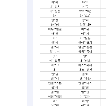
야*짜
야*딱
야**펀치
야*구
약**방중
약속**3년
얌*
양**스충
양*병
양*지
양**케
양현**20
어두**한길
어**뉘
어*션
어**가
어*
어**늘은
언*비
언더**멸치
얼**사
얼음**손검
엄**이데
엄청**둑쥐
엇*
엉*
에**펄롱
에**리츠
에**크
에스**페페
에*
에코**방H
엔*딜
엔*아
엔**니
엔**우얌
엔젤**스톤
엔젤**터스
엘*마
엘*렌
엠**델
엠**민
여경**떠켕
여**킴이
여*
여*향
여**령
여**개