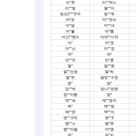
리*켁
리**막스
리**빛
릴**미
링모2***210
링**독
마*은
마**토리
마*밥
마**네
마*율
마*쨈
마싯**벤이
마약**시작
마*
마*엔
마**난
마**경
막*
막*
만**치
만*훈
말*
말**원
말**선생
말*씨
말*쥐
말캉**수정
맘*
맙*
망**씌
망나**펀맨
망**치빵
망*
매**슉
매**청자
매*
매**랑
매**문
맥**이
맨**규칙
맨**2
맹**스
맹*츄
맹**아델
먀*뎅
머*
머*지