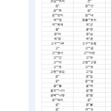
건삼**먹자
건*
검*
검**간
검**희
검*
검**았지
검**내
게**영
겜블**토리
겨**희재
격*군
결*
결*판
경*마
경*님
계*영
계*권
고구***JA
고구**보쌈
고*
고**급
고**병사
고**아란
고**간
고*와
고**비
고영**고영
고**토
고**트
고현**생김
고*임
곧*
곧*입
곧*
곧**생
골**블
골*댁
골프**니다
곰*환
곰베**나땅
곰*밤
공**워리
공*
공*
공*불
공*
과**오