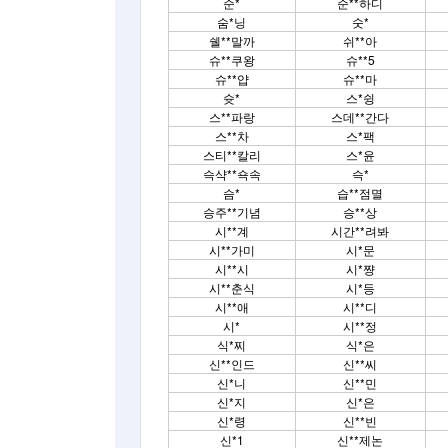
순*
순**하디
숨*닝
숫*
쉘**말까
쉬**아
슈**쿠왕
슈**5
슈**얍
슈**마
슛*
스*슁
스**파랑
스데**간다
스**차
스*팩
스티**칼리
스*윤
슥샥**쇽속
슥*
슴*
습**점멸
승주**기념
승**상
시**계
시간**려봐
시**가미
시*문
시**시
시*쨩
시**춘식
시*등
시**애
시**디
시*
시**정
식*찌
식*은
신**인드
신**씨
신*니
신**민
신*지
신*은
신*령
신**빈
신*1
신**제논