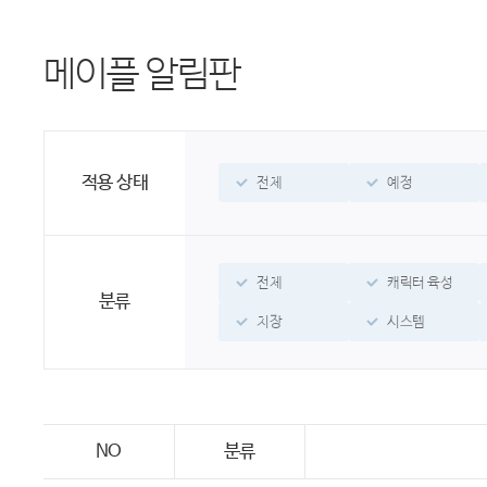
메이플 알림판
적용 상태
전체
예정
전체
캐릭터 육성
분류
치장
시스템
NO
분류