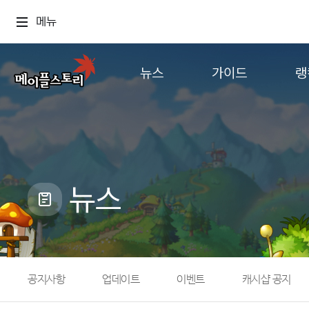
메뉴
뉴스
가이드
랭
공지사항
게임정보
월드
업데이트
직업소개
컨텐츠
이벤트
확률형 아이템
캐시샵 공지
NEXON NOW
뉴스
메이플 알림판
추가정보
with maple
공지사항
업데이트
이벤트
캐시샵 공지