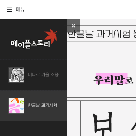
메뉴
미나르 가을 소풍
한글날 과거시험