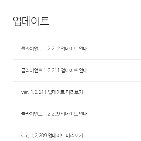
업데이트
클라이언트 1.2.212 업데이트 안내
클라이언트 1.2.211 업데이트 안내
ver. 1.2.211 업데이트 미리보기
클라이언트 1.2.209 업데이트 안내
ver. 1.2.209 업데이트 미리보기