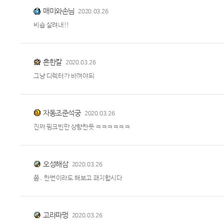
매미와손님
2020.03.26
비숍 살려내!!
흔한칼
2020.03.26
그냥 디렉터가 바껴야되
자동조준석궁
2020.03.26
진짜 핑크빈만 상향한듯 ㅋㅋㅋㅋㅋㅋ
오성해삼
2020.03.26
쫌.. 한번이라도 해보고 패치합시다
고라파멍
2020.03.26