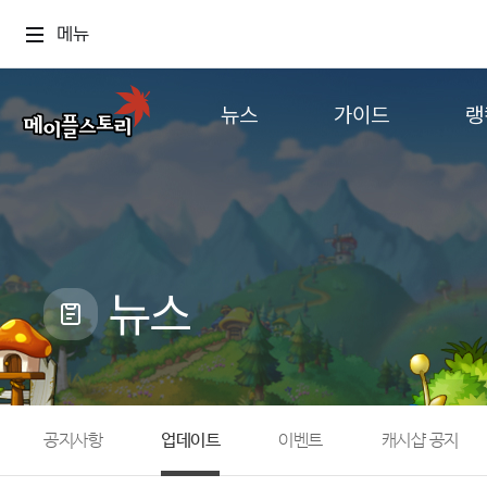
메뉴
뉴스
가이드
랭
공지사항
게임정보
월드
업데이트
직업소개
컨텐츠
이벤트
확률형 아이템
캐시샵 공지
NEXON NOW
뉴스
메이플 알림판
추가정보
with maple
공지사항
업데이트
이벤트
캐시샵 공지