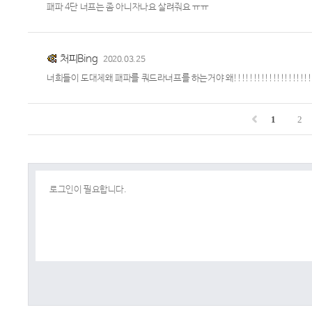
패파 4단 너프는 좀 아니자나요 살려줘요 ㅠㅠ
처피Bing
2020.03.25
너희들이 도대체왜 패파를 쿼드라너프를 하는거야 왜!!!!!!!!!!!!!!!!!!!!!!
1
2