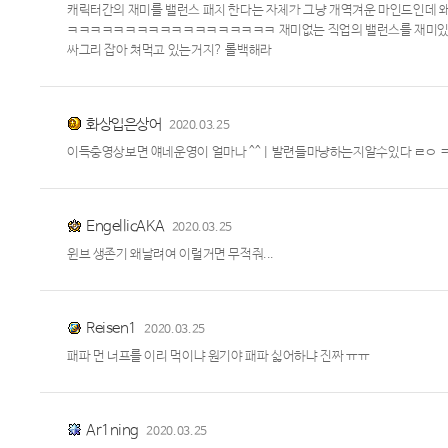
캐릭터간의 재미를 밸런스 패치 한다는 자체가 그냥 개역겨운 마인드인데
ㅋㅋㅋㅋㅋㅋㅋㅋㅋㅋㅋㅋㅋㅋㅋㅋㅋㅋ 재미없는 직업의 밸런스를 재미있는 
싸그리 잡아 쳐먹고 있는거지? 롤백해라
화상입은상어
2020.03.25
이득충영상보면 얘네운영이 얼마나 ^^ㅣ발련들마냥하는지알수있다 ㄹㅇ 
EngellicAKA
2020.03.25
윈브 생존기 왜날려여 이럴거면 무적줘...
Reisen1
2020.03.25
패파 먼 너프를 이리 먹이냐 원기야 패파 싫어하냐 진짜 ㅠㅠ
Ar1ning
2020.03.25