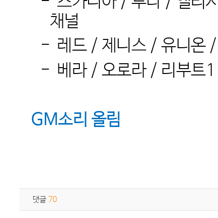
-
스카니아
/
루나
/
엘리
채널
-
레드
/
제니스
/
유니온
-
베라
/
오로라
/
리부트
GM
소리 올림
댓글
70