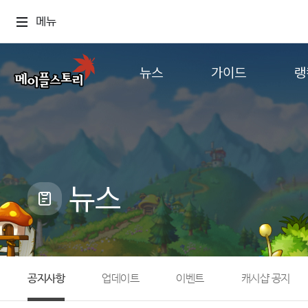
메뉴
뉴스
가이드
랭
공지사항
게임정보
월드
업데이트
직업소개
컨텐츠
이벤트
확률형 아이템
캐시샵 공지
NEXON NOW
뉴스
메이플 알림판
추가정보
with maple
공지사항
업데이트
이벤트
캐시샵 공지