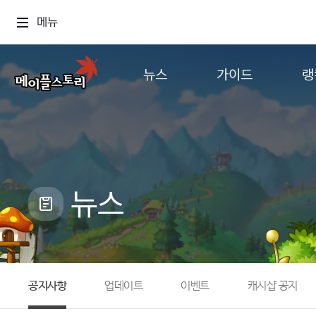
메뉴
뉴스
가이드
랭
공지사항
게임정보
월드
업데이트
직업소개
컨텐츠
이벤트
확률형 아이템
캐시샵 공지
NEXON NOW
뉴스
메이플 알림판
추가정보
with maple
공지사항
업데이트
이벤트
캐시샵 공지