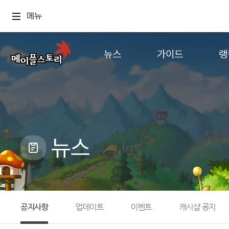
메뉴
뉴스
가이드
랭
공지사항
게임정보
월드
업데이트
직업소개
컨텐츠
이벤트
확률형 아이템
캐시샵 공지
NEXON NOW
뉴스
메이플 알림판
추가정보
with maple
공지사항
업데이트
이벤트
캐시샵 공지