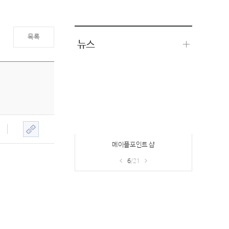
목록
뉴스
메이플포인트 샵
6
/21