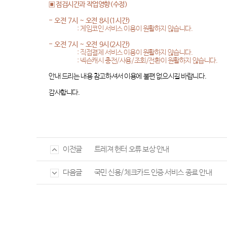
▣ 점검시간과 작업영향
(
수정
)
-
오전
7
시
~
오전
8
시
(1
시간
)
:
게임코인 서비스 이용이 원활하지 않습니다
.
-
오전
7
시
~
오전
9
시
(2
시간
)
:
직접결제 서비스 이용이 원활하지 않습니다
.
:
넥슨캐시 충전
/
사용
/
조회
/
전환이 원활하지 않습니다
.
안내 드리는 내용 참고하셔서 이용에 불편 없으시길 바랍니다
.
감사합니다
.
트레져 헌터 오류 보상 안내
이전글
국민 신용/체크카드 인증 서비스 종료 안내
다음글