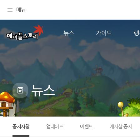
메뉴
뉴스
가이드
랭
공지사항
게임정보
월드
업데이트
직업소개
컨텐츠
이벤트
확률형 아이템
캐시샵 공지
NEXON NOW
뉴스
메이플 알림판
추가정보
with maple
공지사항
업데이트
이벤트
캐시샵 공지