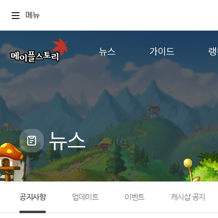
메뉴
뉴스
가이드
랭
공지사항
게임정보
월드
업데이트
직업소개
컨텐츠
이벤트
확률형 아이템
캐시샵 공지
NEXON NOW
뉴스
메이플 알림판
추가정보
with maple
공지사항
업데이트
이벤트
캐시샵 공지