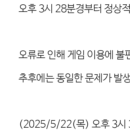
오후
3
시
28
분경부터 정상적
오류로 인해 게임 이용에 불
추후에는 동일한 문제가 발
(2025/5/22(
목
)
오후
3
시