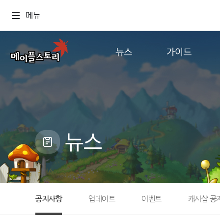
메뉴
뉴스
가이드
공지사항
게임정보
업데이트
직업소개
이벤트
확률형 아이템
캐시샵 공지
NEXON NOW
뉴스
메이플 알림판
추가정보
with maple
공지사항
업데이트
이벤트
캐시샵 공