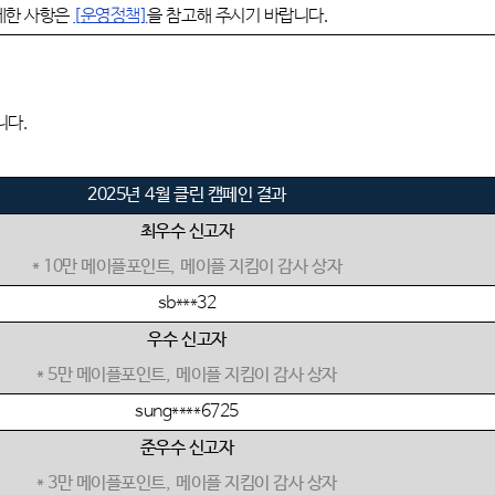
세한 사항은
[
운영정책]
을 참고해 주시기 바랍니다
.
니다
.
2025
년 4
월 클린 캠페인 결과
최우수 신고자
* 10
만 메이플포인트
,
메이플 지킴이 감사 상자
sb***32
우수 신고자
* 5
만 메이플포인트
,
메이플 지킴이 감사 상자
sung****6725
준우수 신고자
* 3
만 메이플포인트
,
메이플 지킴이 감사 상자