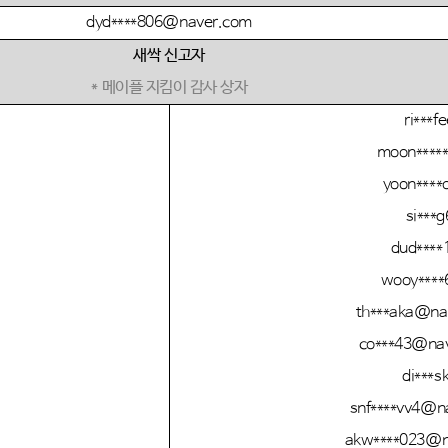
dyd****806@naver.com
새싹 신고자
*
메이플 지킴이 감사 상자
ri***f
moon****
yoon****
si***g
dud****
wooy****
th***aka@na
co***43@na
di***s
snf****vv4@n
akw****023@n