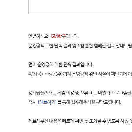
안녕하세요
.
GM
학구
입니다
.
운영정책 위반 단속 결과 및 4
월 클린 캠페인 결과 안내드
먼저 운영정책 위반 단속 결과입니다
.
4/3(
목
) ~ 5/7(
수
)
까지
운영정책 위반 사실이 확인되어
이
용사님들께서는 게임 이용 중 오류 또는 비인가 프로그램을
즉시
[
제보하기]
를 통해 접수해주시길 부탁드립니다
.
제보해주신 내용은 빠르게 확인 후 조치할 수 있도록 하겠