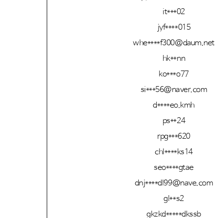
it***02
jyf****015
whe****f300@daum.net
hk**nn
ko***o77
si***56@naver.com
d****eo.kmh
ps**24
rpg***620
chl****ks14
seo****gtae
dnj****dl99@nave.com
gl**s2
gkzkd*****dkssb