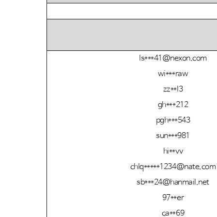
ls***41@nexon.com
wi***raw
zz**l3
gh***212
pgh***543
sun***981
hi**vv
chlq*****1234@nate.com
sb***24@hanmail.net
97**er
ca**69