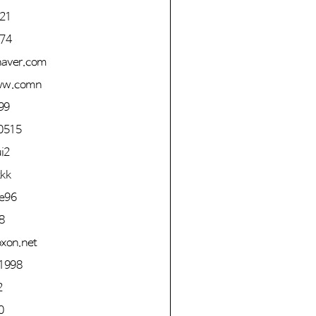
121
374
aver.com
ww.comn
99
*0515
i2
kkk
ve96
8
xon.net
*1998
2
0