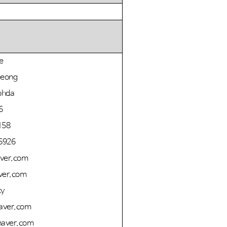
ee
*eong
ohda
6
158
6926
ver.com
ver.com
ky
aver.com
aver.com