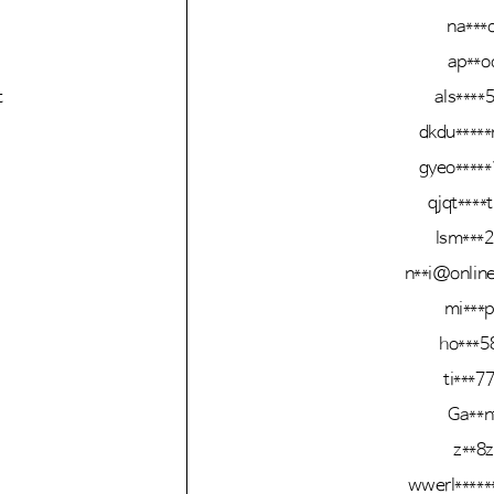
na***o
ap**o
t
als****
dkdu****
gyeo****
qjqt****
lsm***
n**i@onlin
mi***
ho***5
ti***7
Ga**n
z**8z
wwerl*****