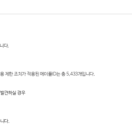
립니다
.
용 제한 조치가 적용된 메이플
ID
는 총
5,433
개입니다
.
 발견하실 경우
습니다
.