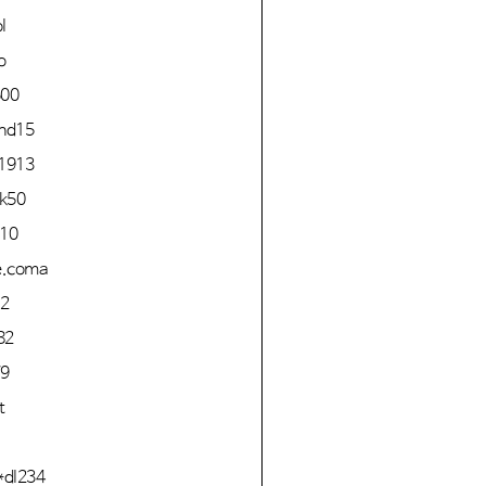
l
o
500
*nd15
*1913
tk50
210
e.coma
p2
82
79
t
*dl234