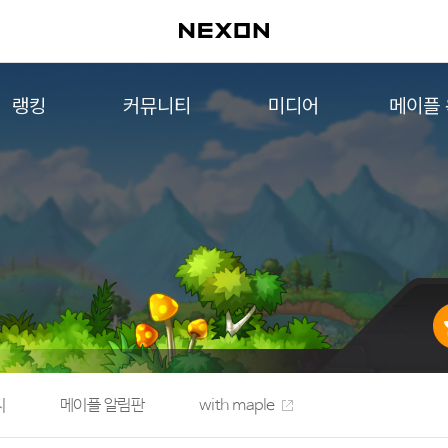
랭킹
커뮤니티
미디어
메이플
월드 랭킹
자유게시판
영상
메이플 
컨텐츠 랭킹
메이플 아트
음악
메이플 코디
아트웍
메이플스토리 파트너스
웹툰
AI Style Finder
미니게임
커뮤니티 아카이브
지
메이플 알림판
with maple