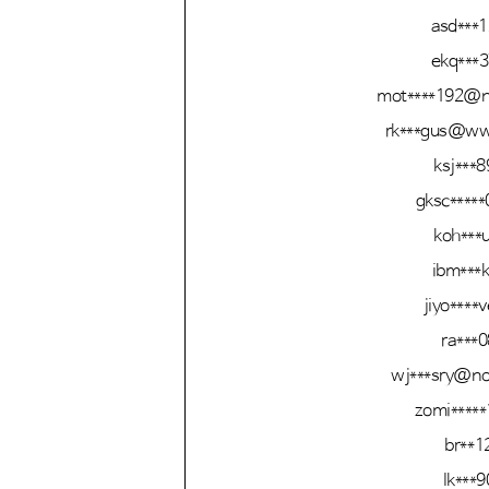
asd***
ekq***
mot****192@n
rk***gus@w
ksj***8
gksc****
koh***u
ibm***
jiyo****
ra***0
wj***sry@no
zomi****
br**1
lk***9