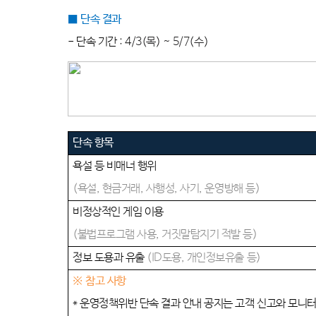
■
단속 결과
-
단속 기간
: 4
/3(
목
) ~ 5/7(
수
)
단속 항목
욕설 등 비매너 행위
(
욕설
,
현금거래
,
사행성
,
사기
,
운영방해 등
)
비정상적인 게임 이용
(
불법프로그램 사용
,
거짓말탐지기 적발 등
)
정보 도용과 유출
(ID
도용
,
개인정보유출 등
)
※
참고 사항
*
운영정책위반 단속 결과 안내 공지는 고객 신고와 모니