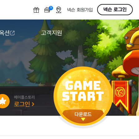
N
OFF
넥슨 로그인
넥슨 회원가입
 옥션
고객지원
옥션
다운로드
도움말/1:1문의
버그악용/불법프로그램 신고
게임 접근성