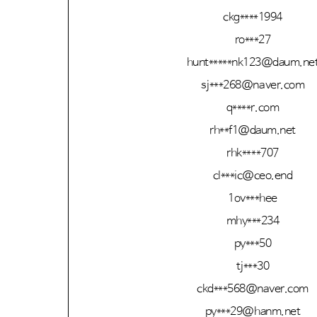
ckg****1994
ro***27
hunt*****nk123@daum.ne
sj***268@naver.com
q****r.com
rh**f1@daum.net
rhk****707
cl***ic@ceo.end
1ov***hee
mhy***234
py***50
tj***30
ckd***568@naver.com
py***29@hanm.net