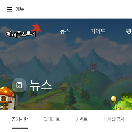
메뉴
뉴스
가이드
랭
공지사항
게임정보
월드
업데이트
직업소개
컨텐츠
이벤트
확률형 아이템
캐시샵 공지
NEXON NOW
뉴스
메이플 알림판
추가정보
with maple
공지사항
업데이트
이벤트
캐시샵 공지