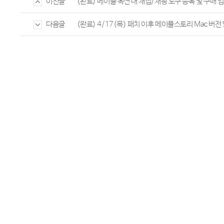
(완료) 메이플 옥션 내 채집/채광 도구 등록 및 구매 
이전글
(완료) 4/17(목) 패치 이후 메이플스토리 Mac 버전
다음글