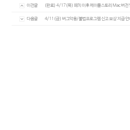
(완료) 4/17(목) 패치 이후 메이플스토리 Mac 버전
이전글
4/11(금) 버그악용/불법프로그램 신고 보상 지급 안
다음글