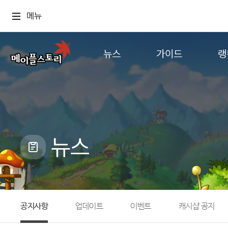
메뉴
뉴스
가이드
랭
공지사항
게임정보
월드
업데이트
직업소개
컨텐츠
이벤트
확률형 아이템
캐시샵 공지
NEXON NOW
뉴스
메이플 알림판
추가정보
with maple
공지사항
업데이트
이벤트
캐시샵 공지