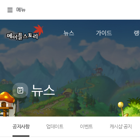
메뉴
뉴스
가이드
랭
공지사항
게임정보
월드
업데이트
직업소개
컨텐츠
이벤트
확률형 아이템
캐시샵 공지
NEXON NOW
뉴스
메이플 알림판
추가정보
with maple
공지사항
업데이트
이벤트
캐시샵 공지