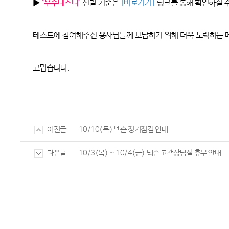
▶
‘우수테스터’
선발 기준은
[
바로가기]
링크를 통해 확인하실 
테스트에 참여해주신 용사님들께 보답하기 위해 더욱 노력하는
고맙습니다
.
10/10(목) 넥슨 정기점검 안내
이전글
10/3(목) ~ 10/4(금) 넥슨 고객상담실 휴무 안내
다음글