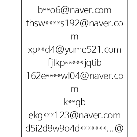
b**o6@naver.com
thsw****s192@naver.co
m
xp**d4@yume521.com
fjlkp*****jqtib
162e****wl04@naver.co
m
k**gb
ekg***123@naver.com
d5i2d8w9o4d*******...@