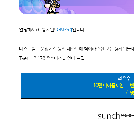
안녕하세요
.
용사님
!
GM
소리
입니다
.
테스트월드 운영기간 동안 테스트에 참여해주신 모든 용사님들
Tver.1.2.178
우수테스터 안내 드립니다
.
최우수 
10
만 메이플포인트
,
반
(1
sunch***