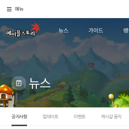
메뉴
뉴스
가이드
랭
공지사항
게임정보
월드
업데이트
직업소개
컨텐츠
이벤트
확률형 아이템
캐시샵 공지
NEXON NOW
뉴스
메이플 알림판
추가정보
with maple
공지사항
업데이트
이벤트
캐시샵 공지