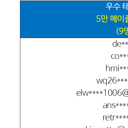
우수 
5
만 메이
(9
de**
co**
hmi**
wq26***
elw****1006@
ans***
retr***