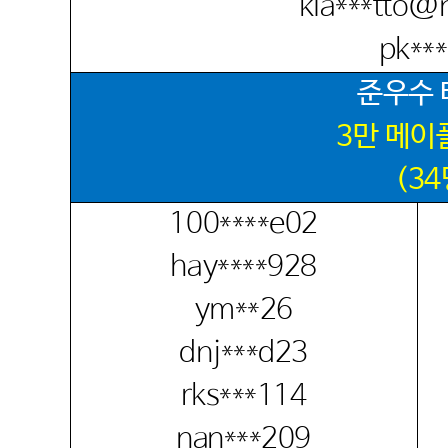
kia***tto@
pk**
준우수
3
만 메이
(34
100****e02
hay****928
ym**26
dnj***d23
rks***114
nan***209