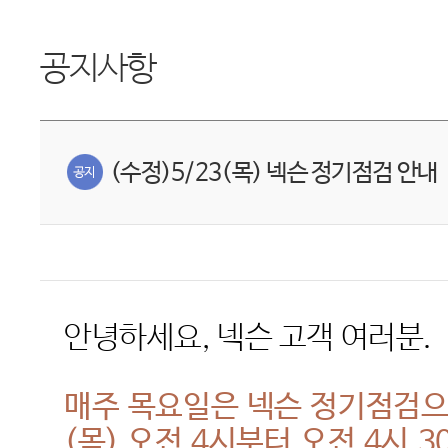
공지사항
(수정)5/23(목) 넥슨 정기점검 안내
안녕하세요
,
넥슨
고객
여러분
.
매주
목요일은
넥슨
정기점검
(
목
)
오전
4
시부터
오전
4
시
3