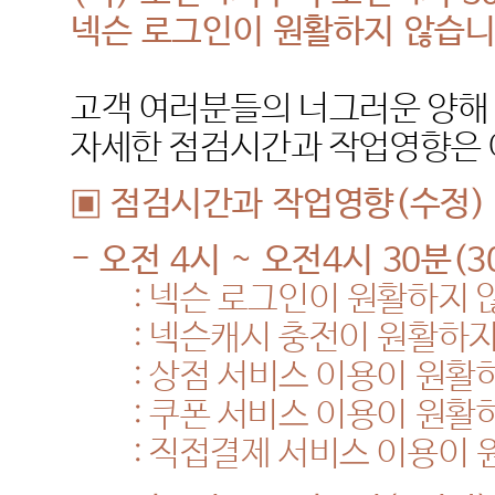
넥슨
로그인이
원활하지
않습
고객
여러분들의
너그러운
양해
자세한
점검시간과
작업영향은
▣
점검시간과
작업영향(수정)
-
오전
4
시
~
오전
4
시
30
분
(3
:
넥슨 로그인이 원활하지 
:
넥슨캐시
충전이
원활하
:
상점
서비스
이용이
원활
:
쿠폰 서비스 이용이 원활
:
직접결제 서비스 이용이 