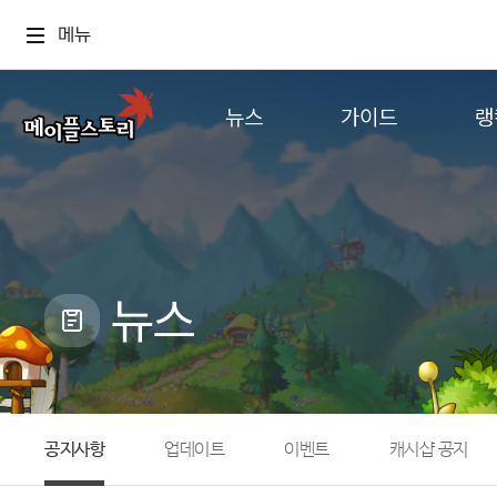
메뉴
뉴스
가이드
랭
공지사항
게임정보
월드
업데이트
직업소개
컨텐츠
이벤트
확률형 아이템
캐시샵 공지
NEXON NOW
뉴스
메이플 알림판
추가정보
with maple
공지사항
업데이트
이벤트
캐시샵 공지