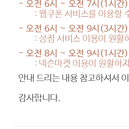
-
오전
6
시
~
오전
7
시
(1
시간
)
: 웹
쿠폰 서비스를 이용할 
-
오전
6
시
~
오전
9
시
(3
시간
)
:
상점
서비스
이용이
원활
-
오전
8
시
~
오전
9
시
(1
시간
)
:
넥슨마켓 이용이 원활하
안내
드리는
내용
참고하셔서
감사합니다
.