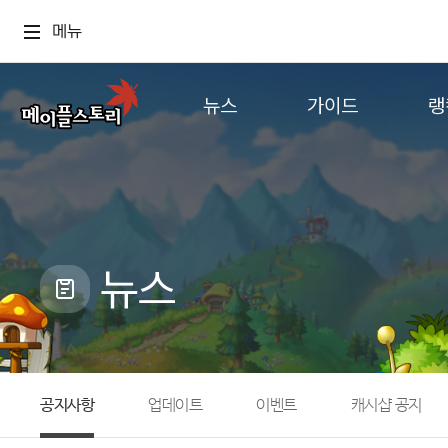
메뉴
뉴스
가이드
랭
공지사항
게임정보
월드
업데이트
직업소개
컨텐츠
이벤트
확률형 아이템
캐시샵 공지
NEXON NOW
뉴스
메이플 알림판
추가정보
with maple
공지사항
업데이트
이벤트
캐시샵 공지