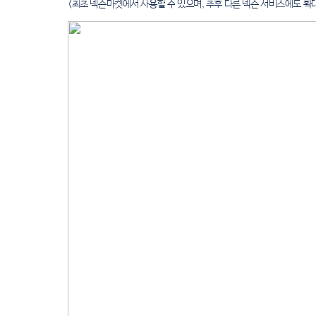
(최초
넥슨마켓에서
사용할
수
있으며,
추후
다른
넥슨
서비스에도
확