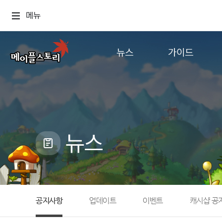
메뉴
뉴스
가이드
공지사항
게임정보
업데이트
직업소개
이벤트
확률형 아이템
캐시샵 공지
NEXON NOW
뉴스
메이플 알림판
추가정보
with maple
공지사항
업데이트
이벤트
캐시샵 공