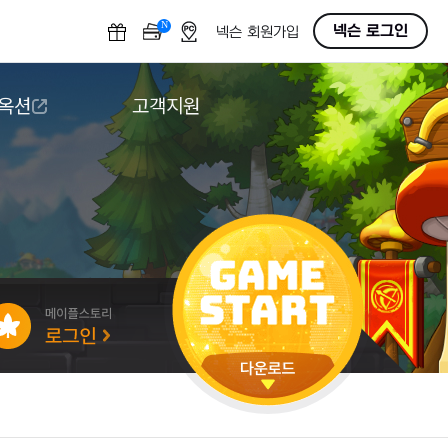
N
OFF
넥슨 로그인
넥슨 회원가입
 옥션
고객지원
옥션
다운로드
도움말/1:1문의
버그악용/불법프로그램 신고
게임 접근성