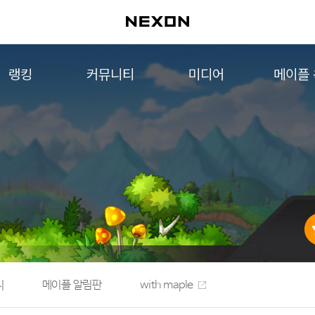
랭킹
커뮤니티
미디어
메이플
월드 랭킹
자유게시판
영상
메이플 
컨텐츠 랭킹
메이플 아트
음악
메이플 코디
아트웍
메이플스토리 파트너스
웹툰
AI Style Finder
미니게임
커뮤니티 아카이브
지
메이플 알림판
with maple