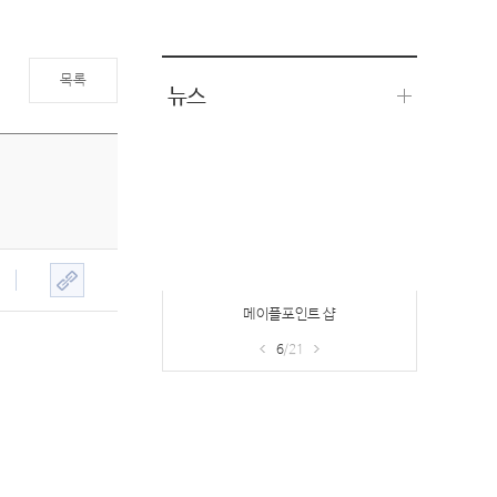
목록
뉴스
메이플포인트 샵
6
/21