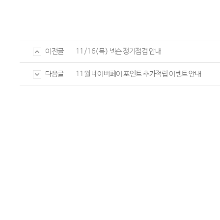
11/16(목) 넥슨 정기점검 안내
이전글
11월 네이버페이 포인트 추가적립 이벤트 안내
다음글