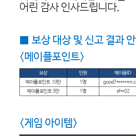
어린 감사 인사드립니다
.
■
보상 대상 및 신고 결과 
<
메이플포인트
>
보상
인원
메이플ID
메이
플포
인트
10
만
1명
good7******m.
메이플포인트
5
만
1명
sf**02
<게임 아이템
>