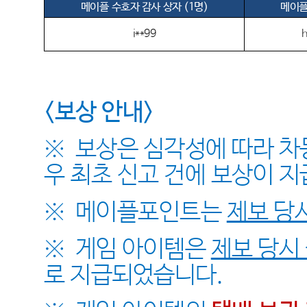
메이플
수호자 감사 상자 (1명)
메이플
i**99
<
보상 안내
>
※
보상은 심각성에 따라 차
우 최초 신고 건에 보상이 
※
메이플포인트는
제보 당
※
게임 아이템은
제보 당시
로 지급되었습니다
.