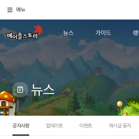
메뉴
뉴스
가이드
랭
공지사항
게임정보
월드
업데이트
직업소개
컨텐츠
이벤트
확률형 아이템
캐시샵 공지
NEXON NOW
뉴스
메이플 알림판
추가정보
with maple
공지사항
업데이트
이벤트
캐시샵 공지