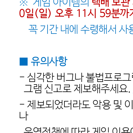
※
게임 아이템의
택배 보관
0일
(일
)
오후
11
시
59
분까
꼭 기간 내에 수령해서 
■
유의사항
-
심각한 버그나 불법프로그
그램 신고로 제보해주세요
.
-
제보되었더라도 악용 및 
나
운영정책에 따라 게임 이용