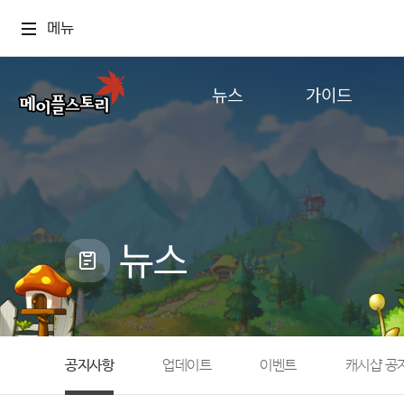
메뉴
뉴스
가이드
공지사항
게임정보
업데이트
직업소개
이벤트
확률형 아이템
캐시샵 공지
NEXON NOW
뉴스
메이플 알림판
추가정보
with maple
공지사항
업데이트
이벤트
캐시샵 공