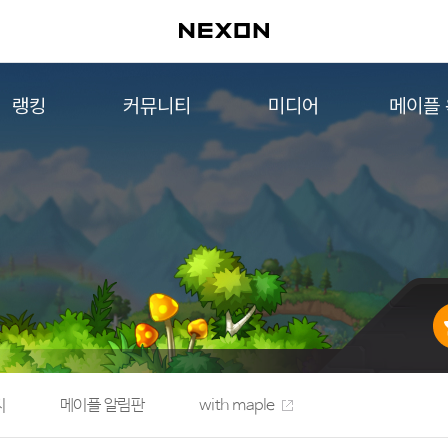
랭킹
커뮤니티
미디어
메이플
월드 랭킹
자유게시판
영상
메이플 
컨텐츠 랭킹
메이플 아트
음악
메이플 코디
아트웍
메이플스토리 파트너스
웹툰
AI Style Finder
미니게임
커뮤니티 아카이브
지
메이플 알림판
with maple