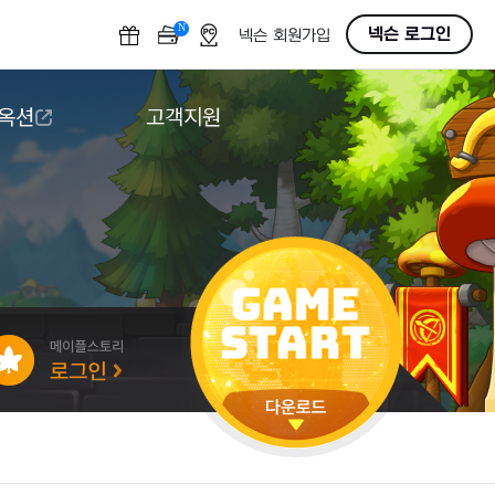
N
OFF
넥슨 로그인
넥슨 회원가입
 옥션
고객지원
옥션
다운로드
도움말/1:1문의
버그악용/불법프로그램 신고
게임 접근성