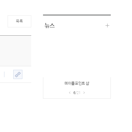
목록
뉴스
메이플포인트 샵
6
/21