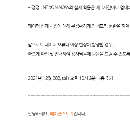
-
정정
: NEXON NOW
의 실제 확률은 매
1
시간마다 업데
데이터 집계 시점에 대해 부정확하게 안내드려 혼란을 끼쳐
앞으로도 데이터 오류나 이상 현상이 발생할 경우
,
빠르게 확인 및 안내하여 용사님들께 믿음을 드릴 수 있도
2021
년
12
월
28
일
(
화
)
오후
10
시
2
분 내용 추가
=========================================
안녕하세요
.
메이플스토리
입니다
.