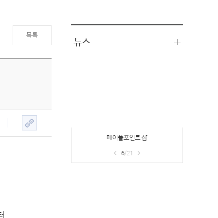
목록
뉴스
메이플포인트 샵
6
/21
터