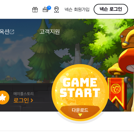
N
OFF
넥슨 로그인
넥슨 회원가입
 옥션
고객지원
옥션
다운로드
도움말/1:1문의
버그악용/불법프로그램 신고
게임 접근성