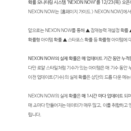
확률 모니터링 시스템
‘NEXON NOW’
를
12/23(
목
)
오픈
NEXON NOW
는
[홈페이지
가이드
> NEXON NOW]
에서
앞으로는
NEXON NOW
를 통해
▲
잠재능력 재설정 확률
확률형 아이템 확률
▲
스타포스 확률 등 확률형 아이템에 
NEXON NOW
의 실제 확률은 매 업데이트 기간 동안 누적
다만 로얄 스타일처럼 기수가 있는 아이템은 매 기수 동안
이전 업데이트
(
기수
)
의 실제 확률은 상단의 드롭 다운 메뉴
NEXON NOW
의 실제 확률은
매
1
시간 마다 업데이트
되
매 초마다 만들어지는 데이터가 매우 많고
,
이를 취합하고 
립니다
.