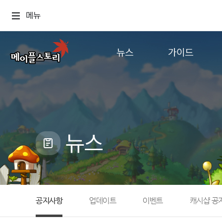
메뉴
뉴스
가이드
공지사항
게임정보
업데이트
직업소개
이벤트
확률형 아이템
캐시샵 공지
NEXON NOW
뉴스
메이플 알림판
추가정보
with maple
공지사항
업데이트
이벤트
캐시샵 공