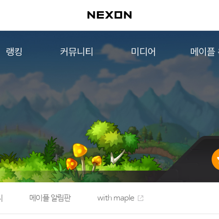
랭킹
커뮤니티
미디어
메이플
월드 랭킹
자유게시판
영상
메이플 
컨텐츠 랭킹
메이플 아트
음악
메이플 코디
아트웍
메이플스토리 파트너스
웹툰
AI Style Finder
미니게임
커뮤니티 아카이브
지
메이플 알림판
with maple