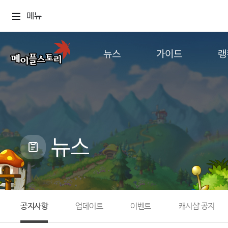
메뉴
뉴스
가이드
랭
공지사항
게임정보
월드
업데이트
직업소개
컨텐츠
이벤트
확률형 아이템
캐시샵 공지
NEXON NOW
뉴스
메이플 알림판
추가정보
with maple
공지사항
업데이트
이벤트
캐시샵 공지