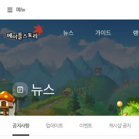
메뉴
뉴스
가이드
랭
공지사항
게임정보
월드
업데이트
직업소개
컨텐츠
이벤트
확률형 아이템
캐시샵 공지
NEXON NOW
뉴스
메이플 알림판
추가정보
with maple
공지사항
업데이트
이벤트
캐시샵 공지