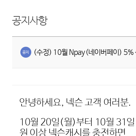
공지사항
(수정) 10월 Npay(네이버페이) 5
안녕하세요
,
넥슨 고객 여러분
.
10
월
20
일
(
월
)
부터
10
월
31
일
원 이상 넥슨캐시를 충전하면