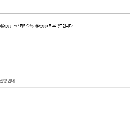
t@toss.im /
카카오톡
: @toss)
로 부탁드립니다
.
 진행 안내