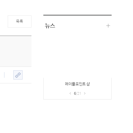
목록
뉴스
메이플포인트 샵
6
/21