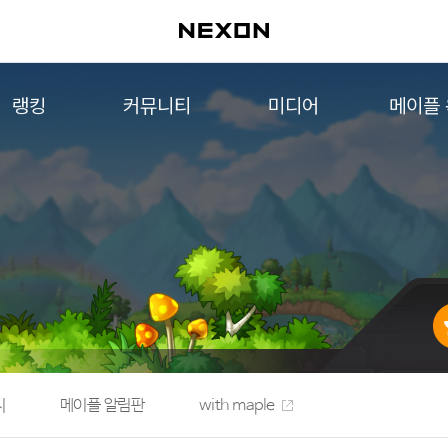
랭킹
커뮤니티
미디어
메이플
월드 랭킹
자유게시판
영상
메이플 
컨텐츠 랭킹
메이플 아트
음악
메이플 코디
아트웍
메이플스토리 파트너스
웹툰
AI Style Finder
미니게임
커뮤니티 아카이브
지
메이플 알림판
with maple