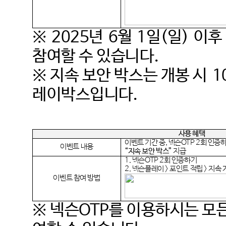
※
2025
년
6
월
1
일
(
일
)
이후
참여할 수 있습니다
.
※ 지속 보안 박스는 개봉 시
1
레이박스입니다
.
사용 혜택
이벤트 기간 중
,
넥슨
OTP 2
회 인증
이벤트 내용
“
지속 보안 박스
”
지급
1.
넥슨
OTP 2
회 인증하기
2.
넥슨플레이
>
포인트 적립
>
지속 
이벤트 참여 방법
※ 넥슨
OTP
를 이용하시는 모든