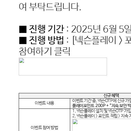
여 부탁드립니다
.
■ 진행 기간
: 2025
년
6
월
5
■ 진행 방법
: [
넥슨플레이
>
참여하기 클릭
신규 혜택
이벤트 기간 중
,
넥슨
OTP
에 신규 가
이벤트 내용
플레이포인트
200P + “
지속 보안 
1.
넥슨플레이 설치 및 넥슨
OTP
가
2.
넥슨플레이
>
포인트 적립
>
지속 
이벤트 참여 방법