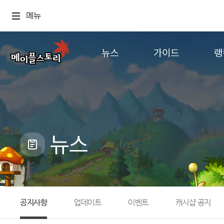
메뉴
뉴스
가이드
랭
공지사항
게임정보
월드
업데이트
직업소개
컨텐츠
이벤트
확률형 아이템
캐시샵 공지
NEXON NOW
뉴스
메이플 알림판
추가정보
with maple
공지사항
업데이트
이벤트
캐시샵 공지