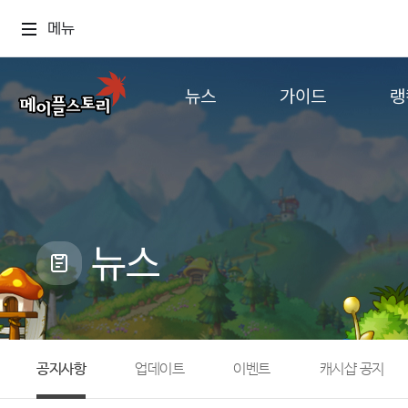
메뉴
뉴스
가이드
랭
공지사항
게임정보
월드
업데이트
직업소개
컨텐츠
이벤트
확률형 아이템
캐시샵 공지
NEXON NOW
뉴스
메이플 알림판
추가정보
with maple
공지사항
업데이트
이벤트
캐시샵 공지