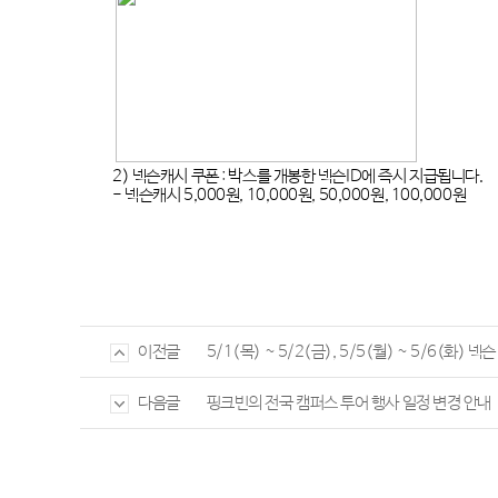
2)
넥슨캐시 쿠폰
:
박스를 개봉한 넥슨
ID
에 즉시 지급됩니다
.
-
넥슨캐시
5,000
원
, 10,000
원
, 50,000
원
, 100,000
원
5/1(목) ~ 5/2(금), 5/5(월) ~ 5/6(화)
이전글
핑크빈의 전국 캠퍼스 투어 행사 일정 변경 안내
다음글