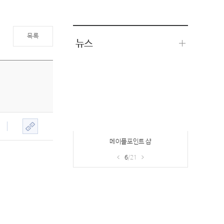
목록
뉴스
메이플포인트 샵
6
/21