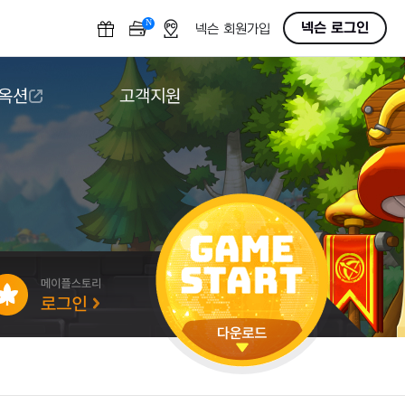
N
OFF
넥슨 로그인
넥슨 회원가입
 옥션
고객지원
옥션
다운로드
도움말/1:1문의
버그악용/불법프로그램 신고
게임 접근성