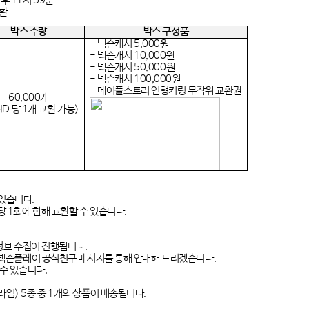
오후
11
시
59
분
환
박스 수량
박스 구성품
-
넥슨캐시
5,000
원
-
넥슨캐시
10,000
원
-
넥슨캐시
50,000
원
-
넥슨캐시
100,000
원
-
메이플스토리 인형키링 무작위 교환권
60,000
개
ID
당
1
개 교환 가능
)
 있습니다
.
당
1
회에 한해 교환할 수 있습니다
.
인정보 수집이 진행됩니다
.
및 넥슨플레이 공식친구 메시지를 통해 안내해 드리겠습니다
.
 수 있습니다
.
라임
) 5
종 중
1
개의 상품이 배송됩니다
.