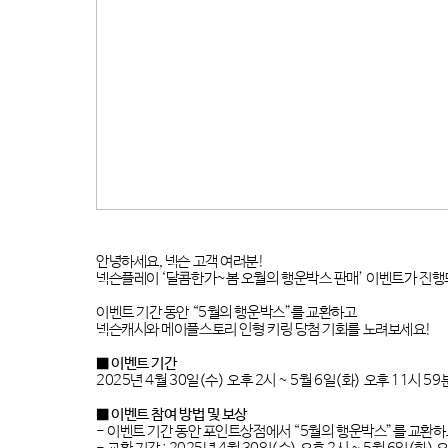
안녕하세요
,
넥슨 고객 여러분
!
넥슨플레이
‘
달콤한가
~
봄 오월의 행운박스 판매
’
이벤트가 진행
이벤트 기간 동안
“5
월의 행운박스
”
를 교환하고
넥슨캐시와 메이플스토리 인형 키링 당첨 기회를 노려보세요
!
■ 이벤트 기간
2025
년
4
월
30
일
(
수
)
오후
2
시
~ 5
월
6
일
(
화
)
오후
11
시
59
■ 이벤트 참여 방법 및 보상
-
이벤트 기간 동안 포인트상점에서 “
5
월의 행운박스”를 교환하