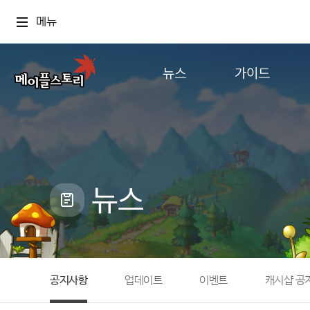
메뉴
뉴스
가이드
공지사항
게임정보
업데이트
직업소개
이벤트
확률형 아이템
캐시샵 공지
NEXON NOW
뉴스
메이플 알림판
추가정보
with maple
공지사항
업데이트
이벤트
캐시샵 공