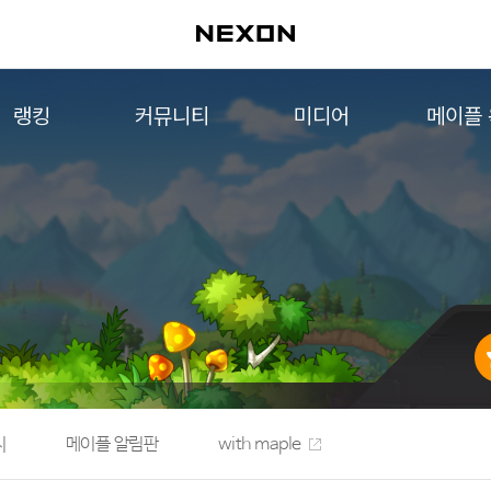
랭킹
커뮤니티
미디어
메이플
월드 랭킹
자유게시판
영상
메이플 
컨텐츠 랭킹
메이플 아트
음악
메이플 코디
아트웍
메이플스토리 파트너스
웹툰
AI Style Finder
미니게임
커뮤니티 아카이브
지
메이플 알림판
with maple