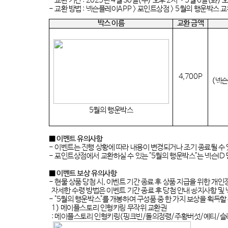
-
교환 기간
: 2025
년
4
월
30
일
(
수
)
오후
2
시
~ 5
월
6
일
(
화
)
-
교환 방법
:
넥슨플레이
APP >
포인트상점
> 5
월의 행운박스 교
박스 이름
교환 금액
4,700P
(
넥슨
5
월의 행운박스
■ 이벤트 유의사항
-
이벤트는 진행 상황에 따라 내용이 변경되거나 조기 종료될 수
-
포인트상점에서 교환하실 수 있는
"5
월의 행운박스
"
는 넥슨
ID
■ 이벤트 보상 유의사항
-
현물 상품 당첨 시
,
이벤트 기간 종료 후 상품 지급을 위한 개
자세한 수령 방법은 이벤트 기간 종료 후 당첨 안내 공지사항 
- "5
월의 행운박스
"
를 개봉하여 구성품 중 한 가지 보상을 획득할
1)
메이플스토리 인형키링 무작위 교환권
:
메이플스토리 인형키링
(
핑크빈
/
돌의정령
/
주황버섯
/
예티
/
슬