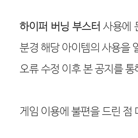
하이퍼 버닝 부스터
사용에 
분경 해당 아이템의 사용을
오류 수정 이후 본 공지를 
게임 이용에 불편을 드린 점