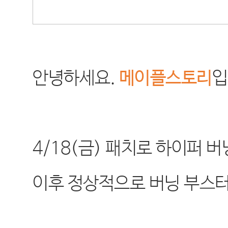
안녕하세요
.
메이플스토리
입
4/18(
금
)
패치로 하이퍼 버
이후 정상적으로 버닝 부스