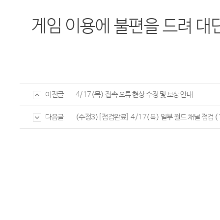
게임 이용에 불편을 드려 대
4/17(목) 접속 오류 현상 수정 및 보상 안내
이전글
(수정3)[점검완료] 4/17(목) 일부 월드 채널 점검 (1
다음글