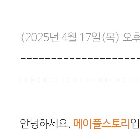
(2025년 4월 17일(목) 오
-------------------
-------------------
안녕하세요
.
메이플스토리
입