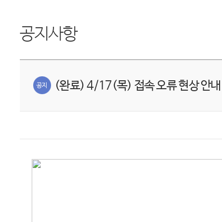
공지사항
(완료) 4/17(목) 접속 오류 현상 안내