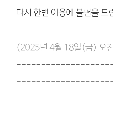
다시 한번 이용에 불편을 드
(2025
년
4
월
18
일
(
금
)
오
-------------------
-------------------