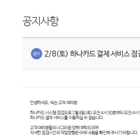
공지사항
2/8(토) 하나카드 결제 서비스 점
안녕하세요
,
넥슨 고객 여러분
.
하나카드 시스템 점검으로
2
월
8
일
(
토
)
오전
4
시
50
분부터 오전
4
시
하나카드 결제 서비스를 이용하실 수 없습니다
.
고객 여러분들의 너그러운 양해 부탁드리며
자세한 점검시간과 작업영향은 아래 내용을 확인해 주시기 바랍니다
.