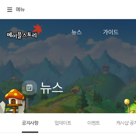
메뉴
뉴스
가이드
공지사항
게임정보
업데이트
직업소개
이벤트
확률형 아이템
캐시샵 공지
NEXON NOW
뉴스
메이플 알림판
추가정보
with maple
공지사항
업데이트
이벤트
캐시샵 공