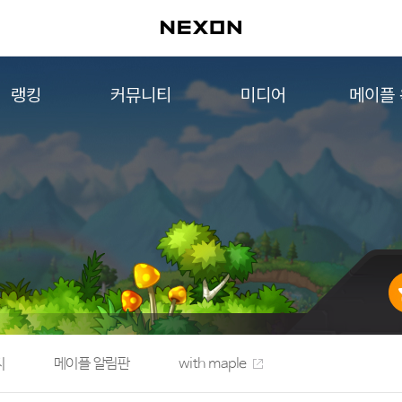
랭킹
커뮤니티
미디어
메이플
월드 랭킹
자유게시판
영상
메이플 
컨텐츠 랭킹
메이플 아트
음악
메이플 코디
아트웍
메이플스토리 파트너스
웹툰
AI Style Finder
미니게임
커뮤니티 아카이브
지
메이플 알림판
with maple