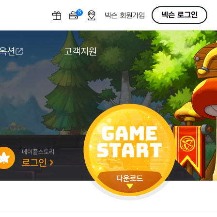
N
OFF
넥슨 로그인
넥슨 회원가입
 옥션
고객지원
옥션
다운로드
도움말/1:1문의
버그악용/불법프로그램 신고
게임 접근성